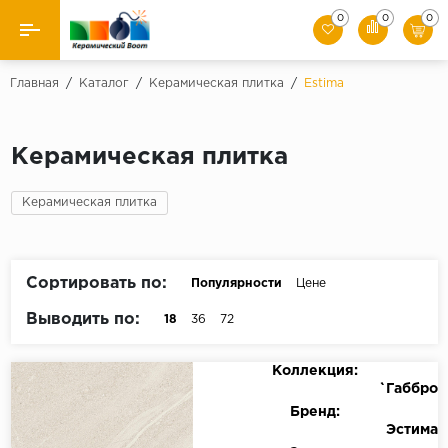
0
0
0
Назад
Главная
/
Каталог
/
Керамическая плитка
/
Estima
Производители
Керамическая плитка
Керамическая плитка
Керамическая плитка
Керамогранит
Мозаики
Сортировать по:
Популярности
Цене
Искусственный камень
Выводить по:
18
36
72
Клинкер
Коллекция:
`Габбро
Бренд:
Эстима