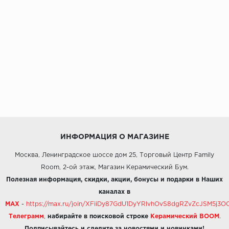
ИНФОРМАЦИЯ О МАГАЗИНЕ
Москва, Ленинградское шоссе дом 25, Торговый Центр Family
Room, 2-ой этаж, Магазин Керамический Бум.
Полезная информация, скидки, акции, бонусы и подарки в Наших
каналах в
MAX
-
https://max.ru/join/XFiiDy87GdU1DyYRlvhOvS8dgRZvZcJSM5j
Телеграмм
,
набирайте в поисковой строке
Керамический BOOM
.
Подписывайтесь и следите за новостями и новинками!