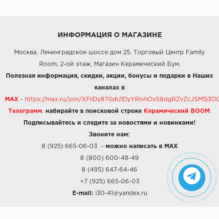
ИНФОРМАЦИЯ О МАГАЗИНЕ
Москва, Ленинградское шоссе дом 25, Торговый Центр Family
Room, 2-ой этаж, Магазин Керамический Бум.
Полезная информация, скидки, акции, бонусы и подарки в Наших
каналах в
MAX
-
https://max.ru/join/XFiiDy87GdU1DyYRlvhOvS8dgRZvZcJSM5j
Телеграмм
,
набирайте в поисковой строке
Керамический BOOM
.
Подписывайтесь и следите за новостями и новинками!
Звоните нам:
8 (925) 665-06-03
-
можно написать в MAX
8 (800) 600-48-49
8 (495) 647-64-46
+7 (925) 665-06-03
E-mail:
i30-41@yandex.ru
О КОМПАНИИ