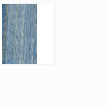
я:
AVA
AVA
в коллекции:
1