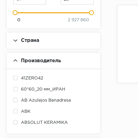
0
2 927 860
Страна
Производитель
Коллекци
Бренд:
41ZERO42
Страна:
60*60_20 мм_ИРАН
Товаров 
AB Azulejos Benadresa
ABK
ABSOLUT KERAMIKA
ADEX