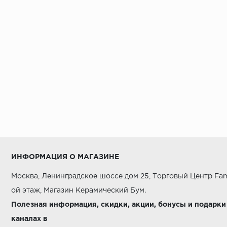
AZORI
AZUVI
Alaplana
Alborz Ceramic
Alma Ceramica
AltaCera
Amadis Fine Tiles
Amazon ITC
Ametis
ИНФОРМАЦИЯ О МАГАЗИНЕ
Aparici
Москва, Ленинградское шоссе дом 25, Торговый Центр Fam
Apavisa
ой этаж, Магазин Керамический Бум.
Arcana Ceramica
Полезная информация, скидки, акции, бонусы и подарки
каналах в
Argenta