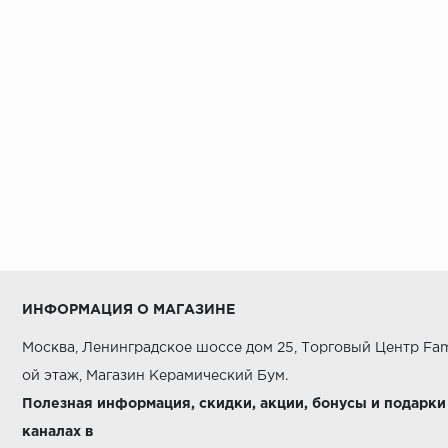
AZORI
AZUVI
Alaplana
Alborz Ceramic
Alma Ceramica
AltaCera
Amadis Fine Tiles
Amazon ITC
Ametis
ИНФОРМАЦИЯ О МАГАЗИНЕ
Aparici
Москва, Ленинградское шоссе дом 25, Торговый Центр Fam
Apavisa
ой этаж, Магазин Керамический Бум.
Arcana Ceramica
Полезная информация, скидки, акции, бонусы и подарки
каналах в
Argenta