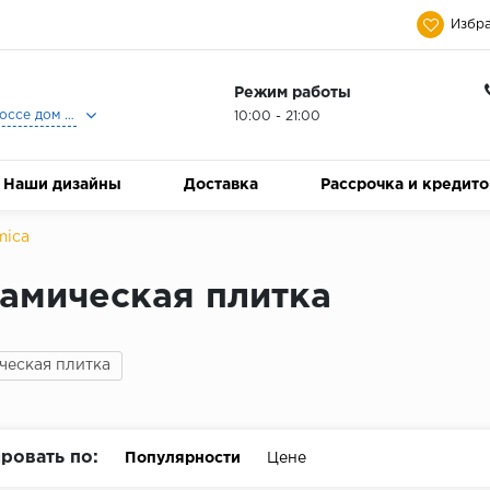
Избра
Режим работы
Москва, Ленинградское шоссе дом 25, Торговый Центр Family Room, 2-ой этаж, Магазин Керамический Бум.
10:00 - 21:00
Наши дизайны
Доставка
Рассрочка и кредит
mica
амическая плитка
ческая плитка
ровать по:
Популярности
Цене