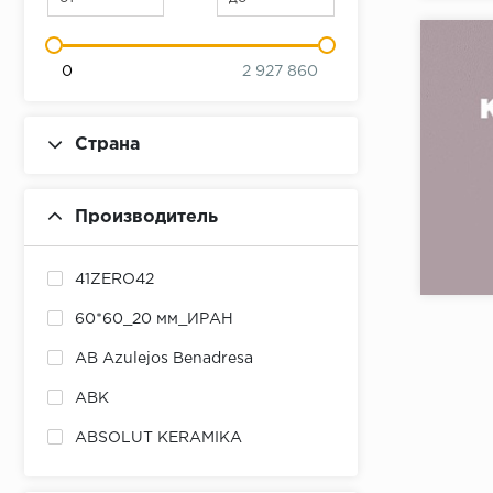
0
2 927 860
Страна
Производитель
Коллекци
Бренд:
41ZERO42
Страна:
60*60_20 мм_ИРАН
Товаров 
AB Azulejos Benadresa
ABK
ABSOLUT KERAMIKA
ADEX