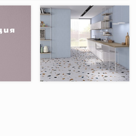
FLAMING
Коллекция:
Zaletti Arcana
cana Ceramica
Бренд:
Arcana Ceramica
Страна:
Испания
6
Товаров в коллекции:
9