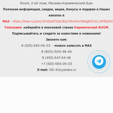
Room, 2-ой этаж, Магазин Керамический Бум.
Полезная информация, скидки, акции, бонусы и подарки в Наших
каналах в
MAX
-
https://max.ru/join/XFiiDy87GdU1DyYRlvhOvS8dgRZvZcJSM5j
Телеграмм
,
набирайте в поисковой строке
Керамический BOOM
.
Подписывайтесь и следите за новостями и новинками!
Звоните нам:
8 (925) 665-06-03
-
можно написать в MAX
8 (800) 600-48-49
8 (495) 647-64-46
+7 (925) 665-06-03
E-mail:
i30-41@yandex.ru
О КОМПАНИИ
Наши дизайны
Хиты продаж
Магазины
О компании
Рассрочки и Кредитование