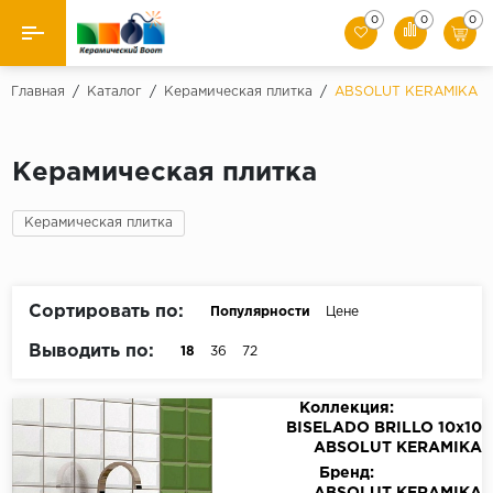
0
0
0
Назад
Главная
/
Каталог
/
Керамическая плитка
/
ABSOLUT KERAMIKA
Производители
Керамическая плитка
Керамическая плитка
Керамическая плитка
Керамогранит
Мозаики
Сортировать по:
Популярности
Цене
Искусственный камень
Выводить по:
18
36
72
Клинкер
Коллекция:
BISELADO BRILLO 10x10
ABSOLUT KERAMIKA
Бренд: