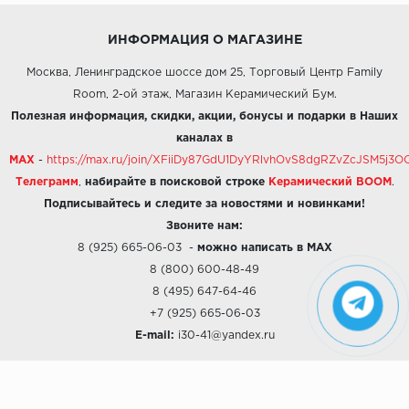
ИНФОРМАЦИЯ О МАГАЗИНЕ
Москва, Ленинградское шоссе дом 25, Торговый Центр Family
Room, 2-ой этаж, Магазин Керамический Бум.
Полезная информация, скидки, акции, бонусы и подарки в Наших
каналах в
MAX
-
https://max.ru/join/XFiiDy87GdU1DyYRlvhOvS8dgRZvZcJSM5j
Телеграмм
,
набирайте в поисковой строке
Керамический BOOM
.
Подписывайтесь и следите за новостями и новинками!
Звоните нам:
8 (925) 665-06-03
-
можно написать в MAX
8 (800) 600-48-49
8 (495) 647-64-46
+7 (925) 665-06-03
E-mail:
i30-41@yandex.ru
О КОМПАНИИ
Наши дизайны