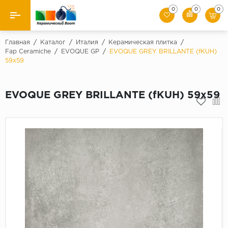
0
0
0
Назад
Главная
/
Каталог
/
Италия
/
Керамическая плитка
/
Fap Ceramiche
/
EVOQUE GP
/
EVOQUE GREY BRILLANTE (fKUH)
59x59
Производители
Керамическая плитка
EVOQUE GREY BRILLANTE (fKUH) 59x59
Керамогранит
Мозаики
Искусственный камень
Клинкер