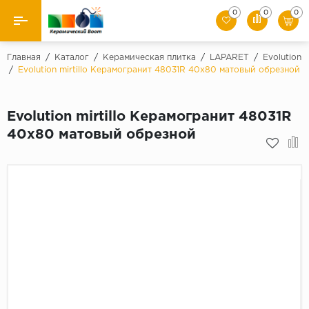
0
0
0
Назад
Главная
/
Каталог
/
Керамическая плитка
/
LAPARET
/
Evolution
/
Evolution mirtillo Керамогранит 48031R 40x80 матовый обрезной
Производители
Evolution mirtillo Керамогранит 48031R
Керамическая плитка
40x80 матовый обрезной
Керамогранит
Мозаики
Искусственный камень
Клинкер