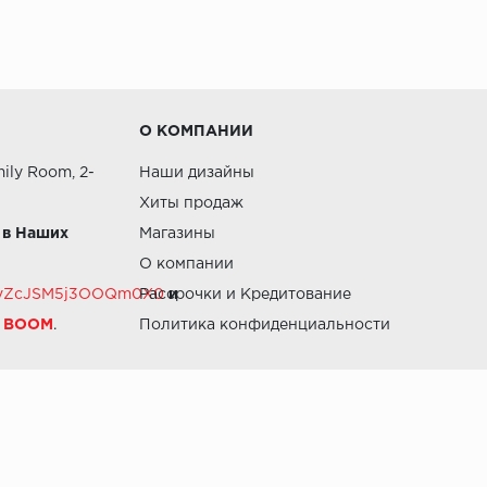
О КОМПАНИИ
ily Room, 2-
Наши дизайны
Хиты продаж
 в Наших
Магазины
О компании
RZvZcJSM5j3OOQm0X0
Рассрочки и Кредитование
и
й BOOM
.
Политика конфиденциальности