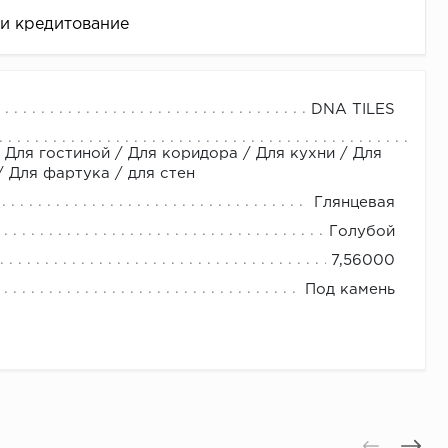
 и кредитование
их магазинах!!! Адреса магазинов; Москва, метро
DNA TILES
ин Керамический Boom. Москва, Ленинградское шоссе
 Для гостиной / Для коридора / Для кухни / Для
неджеров или Звоните нам: +7 (800) 600-48-49 +7
 Для фартука / для стен
сква, Ленинградское шоссе дом 25, Торговый Центр
Глянцевая
блик, -1-ый этаж, Отдел Галерея Ремонта.
Голубой
7,56000
це
Под камень