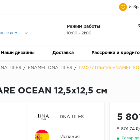
Избра
Режим работы
Москва, Ленинградское шоссе дом 25, Торговый Центр Family Room, 2-ой этаж, Магазин Керамический Бум.
10:00 - 21:00
Наши дизайны
Доставка
Рассрочка и кредит
NA TILES
/
ENAMEL DNA TILES
/
123077 Плитка ENAMEL SQ
RE OCEAN 12,5x12,5 см
5 80
DNA TILES
5 801.74 
Испания
Товар до