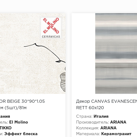
OR BEIGE 30*90*1.05
Декор CANVAS EVANESCE
5м (5шт)/81м
RETT 60x120
пания
Страна:
Италия
ель:
El Molino
Производитель:
ARIANA
TIKKO
Коллекция:
ARIANA
и:
Эффект блеска
Материала:
Керамогранит