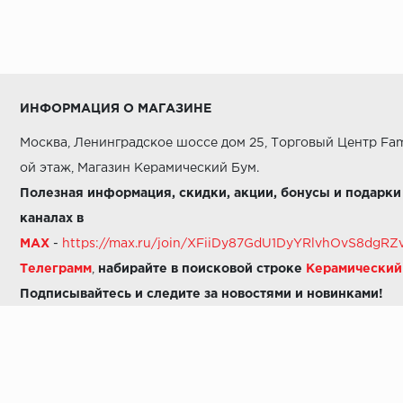
ИНФОРМАЦИЯ О МАГАЗИНЕ
Москва, Ленинградское шоссе дом 25, Торговый Центр Fam
ой этаж, Магазин Керамический Бум.
Полезная информация, скидки, акции, бонусы и подарки
каналах в
MAX
-
https://max.ru/join/XFiiDy87GdU1DyYRlvhOvS8dg
Телеграмм
,
набирайте в поисковой строке
Керамически
Подписывайтесь и следите за новостями и новинками!
Звоните нам:
8 (925) 665-06-03
-
можно написать в MAX
8 (800) 600-48-49
8 (495) 647-64-46