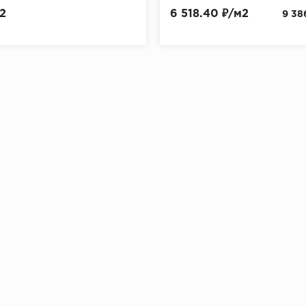
2
6 518.40 ₽/м2
9 38