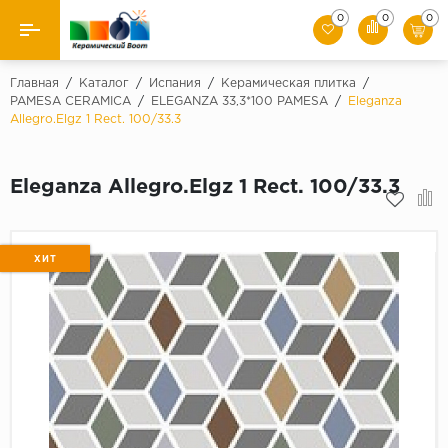
0
0
0
Назад
Главная
/
Каталог
/
Испания
/
Керамическая плитка
/
PAMESA CERAMICA
/
ELEGANZA 33,3*100 PAMESA
/
Eleganza
Allegro.Elgz 1 Rect. 100/33.3
Производители
Керамическая плитка
Eleganza Allegro.Elgz 1 Rect. 100/33.3
Керамогранит
Мозаики
ХИТ
Искусственный камень
Клинкер