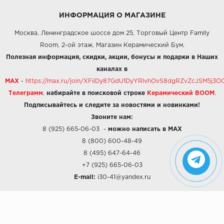
ИНФОРМАЦИЯ О МАГАЗИНЕ
Москва, Ленинградское шоссе дом 25, Торговый Центр Family
Room, 2-ой этаж, Магазин Керамический Бум.
Полезная информация, скидки, акции, бонусы и подарки в Наших
каналах в
MAX
-
https://max.ru/join/XFiiDy87GdU1DyYRlvhOvS8dgRZvZcJSM5j
Телеграмм
,
набирайте в поисковой строке
Керамический BOOM
.
Подписывайтесь и следите за новостями и новинками!
Звоните нам:
8 (925) 665-06-03
-
можно написать в MAX
8 (800) 600-48-49
8 (495) 647-64-46
+7 (925) 665-06-03
E-mail:
i30-41@yandex.ru
О КОМПАНИИ
Наши дизайны