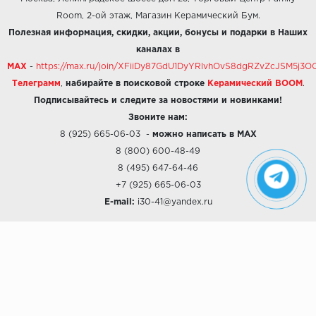
Room, 2-ой этаж, Магазин Керамический Бум.
Полезная информация, скидки, акции, бонусы и подарки в Наших
каналах в
MAX
-
https://max.ru/join/XFiiDy87GdU1DyYRlvhOvS8dgRZvZcJSM5j
Телеграмм
,
набирайте в поисковой строке
Керамический BOOM
.
Подписывайтесь и следите за новостями и новинками!
Звоните нам:
8 (925) 665-06-03
-
можно написать в MAX
8 (800) 600-48-49
8 (495) 647-64-46
+7 (925) 665-06-03
E-mail:
i30-41@yandex.ru
О КОМПАНИИ
Наши дизайны
Хиты продаж
Магазины
О компании