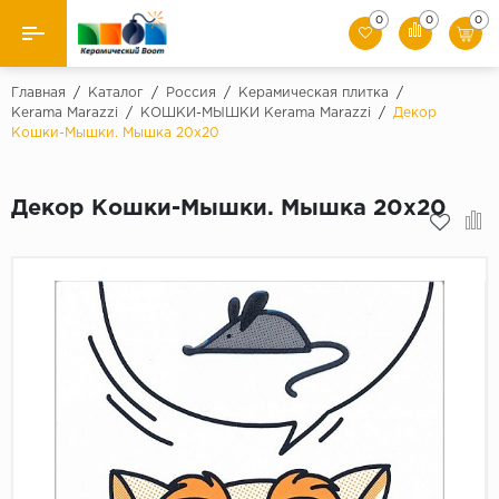
0
0
0
Назад
Главная
/
Каталог
/
Россия
/
Керамическая плитка
/
Kerama Marazzi
/
КОШКИ-МЫШКИ Kerama Marazzi
/
Декор
Кошки-Мышки. Мышка 20х20
Производители
Керамическая плитка
Декор Кошки-Мышки. Мышка 20х20
Керамогранит
Мозаики
Искусственный камень
Клинкер