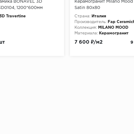
рамика BONAVEL 3D
Керамогранит Milano Mood 
 3D0104, 1200*600мм
Satin 80x80
3D Travertine
Страна:
Италия
Производитель:
Fap Ceramic
Коллекция:
MILANO MOOD
Материала:
Керамогранит
шт
7 600 ₽/м2
9