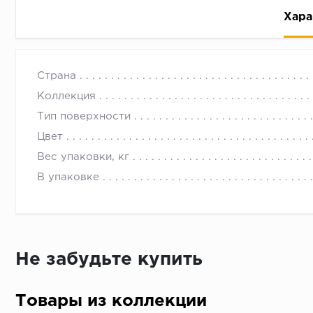
Хара
Страна
Коллекция
Тип поверхности
Цвет
Рассрочка беспроцентная: вы не платите за пользо
Вес упаковки, кг
Высокая вероятность одобрения: до 95%
В упаковке
Быстрое рассмотрение: решение от банка придет в
Подписание договора доступным способом: в магаз
Одобрение за 1-2 минуты
Срок предоставления кредита от 3 до 36 месяцев С
Не забудьте купить
Достаточно только паспорта
Товары из коллекции