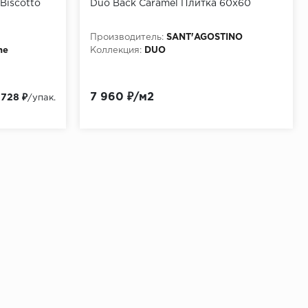
Biscotto
Duo Back Caramel Плитка 60x60
Производитель:
SANT'AGOSTINO
he
Коллекция:
DUO
7 960 ₽/м2
 728 ₽
/упак.