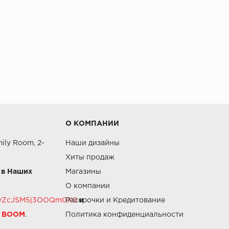
О КОМПАНИИ
ily Room, 2-
Наши дизайны
Хиты продаж
 в Наших
Магазины
О компании
RZvZcJSM5j3OOQm0X0
Рассрочки и Кредитование
и
й BOOM
.
Политика конфиденциальности