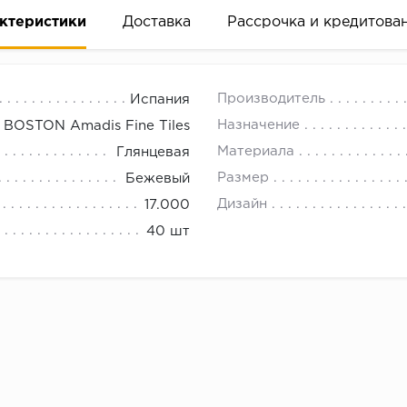
ктеристики
Доставка
Рассрочка и кредитова
Производитель
Испания
Назначение
BOSTON Amadis Fine Tiles
Материала
Глянцевая
Размер
Бежевый
вание деньгами
Дизайн
17.000
40 шт
ам за 2 минуты прямо в форме заявки на той же страни
ине, на встрече с представителем или по СМС
рок предоставления рассрочки от 3 до 10 месяцев