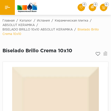
0
0
0
Назад
Главная
/
Каталог
/
Испания
/
Керамическая плитка
/
ABSOLUT KERAMIKA
/
BISELADO BRILLO 10x10 ABSOLUT KERAMIKA
/
Biselado Brillo
Производители
Crema 10x10
Керамическая плитка
Biselado Brillo Crema 10x10
Керамогранит
Мозаики
Искусственный камень
Клинкер