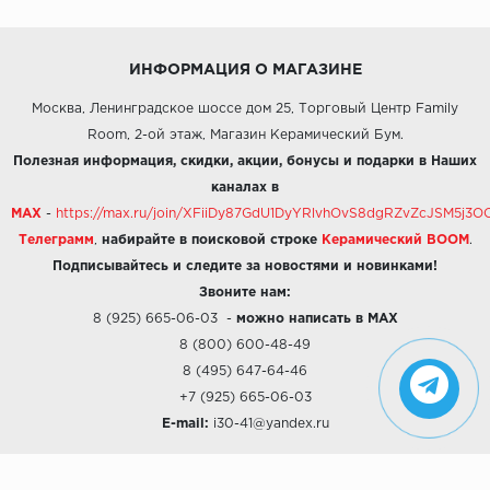
ИНФОРМАЦИЯ О МАГАЗИНЕ
Москва, Ленинградское шоссе дом 25, Торговый Центр Family
Room, 2-ой этаж, Магазин Керамический Бум.
Полезная информация, скидки, акции, бонусы и подарки в Наших
каналах в
MAX
-
https://max.ru/join/XFiiDy87GdU1DyYRlvhOvS8dgRZvZcJSM5j
Телеграмм
,
набирайте в поисковой строке
Керамический BOOM
.
Подписывайтесь и следите за новостями и новинками!
Звоните нам:
8 (925) 665-06-03
-
можно написать в MAX
8 (800) 600-48-49
8 (495) 647-64-46
+7 (925) 665-06-03
E-mail:
i30-41@yandex.ru
О КОМПАНИИ