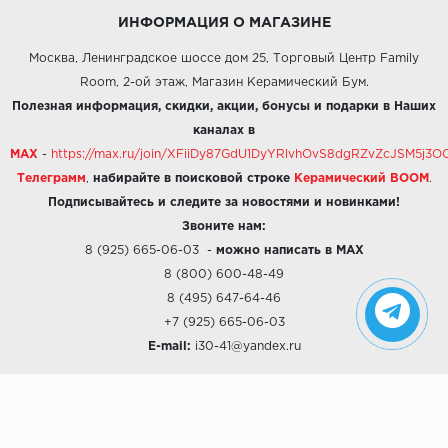
ИНФОРМАЦИЯ О МАГАЗИНЕ
Москва, Ленинградское шоссе дом 25, Торговый Центр Family
Room, 2-ой этаж, Магазин Керамический Бум.
Полезная информация, скидки, акции, бонусы и подарки в Наших
каналах в
MAX
-
https://max.ru/join/XFiiDy87GdU1DyYRlvhOvS8dgRZvZcJSM5j
Телеграмм
,
набирайте в поисковой строке
Керамический BOOM
.
Подписывайтесь и следите за новостями и новинками!
Звоните нам:
8 (925) 665-06-03
-
можно написать в MAX
8 (800) 600-48-49
8 (495) 647-64-46
+7 (925) 665-06-03
E-mail:
i30-41@yandex.ru
О КОМПАНИИ
Наши дизайны
Хиты продаж