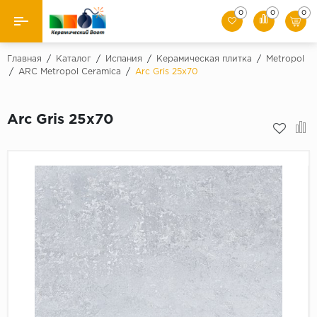
0
0
0
Назад
Главная
/
Каталог
/
Испания
/
Керамическая плитка
/
Metropol
/
ARC Metropol Ceramica
/
Arc Gris 25х70
Производители
Arc Gris 25х70
Керамическая плитка
Керамогранит
Мозаики
Искусственный камень
Клинкер