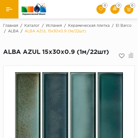
0
0
0
Назад
Главная
/
Каталог
/
Испания
/
Керамическая плитка
/
El Barco
/
ALBA
/
ALBA AZUL 15x30x0.9 (1м/22шт)
Производители
ALBA AZUL 15x30x0.9 (1м/22шт)
Керамическая плитка
Керамогранит
Мозаики
Искусственный камень
Клинкер