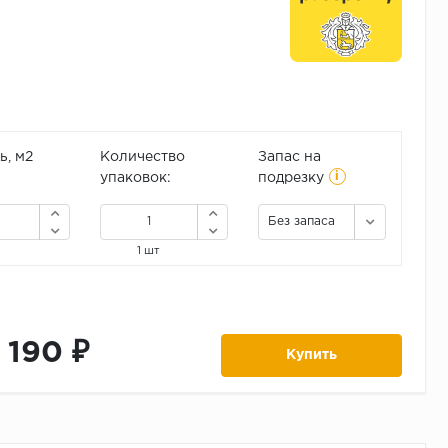
, м2
Количество
Запас на
i
упаковок:
подрезку
Без запаса
1 шт
1 190 ₽
Купить