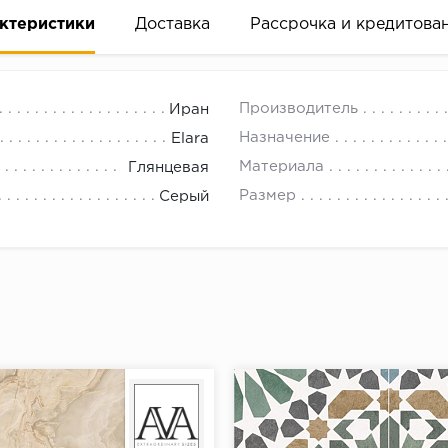
ктеристики
Доставка
Рассрочка и кредитова
Производитель
Иран
Назначение
Elara
Материала
Глянцевая
Размер
Серый
вание деньгами
ам за 2 минуты прямо в форме заявки на той же страни
ине, на встрече с представителем или по СМС
рок предоставления рассрочки от 3 до 10 месяцев