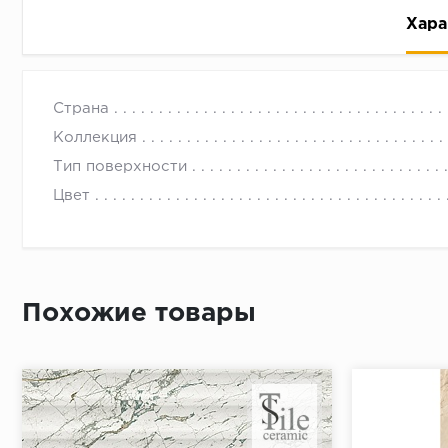
Хара
Страна
Коллекция
Тип поверхности
Цвет
Рассрочка беспроцентная: вы не платите за пользо
Высокая вероятность одобрения: до 95%
Быстрое рассмотрение: решение от банка придет в
Подписание договора доступным способом: в магаз
Похожие товары
Одобрение за 1-2 минуты
Срок предоставления кредита от 3 до 36 месяцев С
Достаточно только паспорта