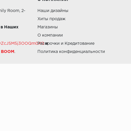
ily Room, 2-
Наши дизайны
Хиты продаж
 в Наших
Магазины
О компании
RZvZcJSM5j3OOQm0X0
Рассрочки и Кредитование
и
й BOOM
.
Политика конфиденциальности