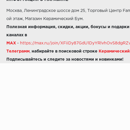
Москва, Ленинградское шоссе дом 25, Торговый Центр Fam
ой этаж, Магазин Керамический Бум.
Полезная информация, скидки, акции, бонусы и подарки
каналах в
MAX
-
https://max.ru/join/XFiiDy87GdU1DyYRlvhOvS8dg
Телеграмм
,
набирайте в поисковой строке
Керамически
Подписывайтесь и следите за новостями и новинками!
Звоните нам:
8 (925) 665-06-03
-
можно написать в MAX
8 (800) 600-48-49
8 (495) 647-64-46
+7 (925) 665-06-03
E-mail:
i30-41@yandex.ru