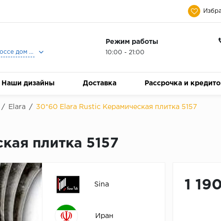
Избра
Режим работы
Москва, Ленинградское шоссе дом 25, Торговый Центр Family Room, 2-ой этаж, Магазин Керамический Бум.
10:00 - 21:00
Наши дизайны
Доставка
Рассрочка и кредит
/
Elara
/
30*60 Elara Rustic Керамическая плитка 5157
ская плитка 5157
1 19
Sina
Иран