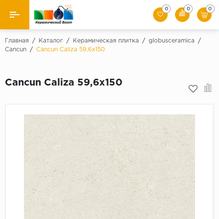
0
0
0
Назад
Главная
/
Каталог
/
Керамическая плитка
/
globusceramica
/
Cancun
/
Cancun Caliza 59,6x150
Производители
Cancun Caliza 59,6x150
Керамическая плитка
Керамогранит
Мозаики
Искусственный камень
Клинкер