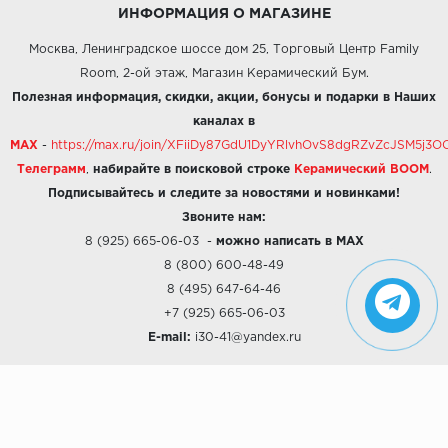
ИНФОРМАЦИЯ О МАГАЗИНЕ
Москва, Ленинградское шоссе дом 25, Торговый Центр Family
Room, 2-ой этаж, Магазин Керамический Бум.
Полезная информация, скидки, акции, бонусы и подарки в Наших
каналах в
MAX
-
https://max.ru/join/XFiiDy87GdU1DyYRlvhOvS8dgRZvZcJSM5j
Телеграмм
,
набирайте в поисковой строке
Керамический BOOM
.
Подписывайтесь и следите за новостями и новинками!
Звоните нам:
8 (925) 665-06-03
-
можно написать в MAX
8 (800) 600-48-49
8 (495) 647-64-46
+7 (925) 665-06-03
E-mail:
i30-41@yandex.ru
О КОМПАНИИ
Наши дизайны
Хиты продаж