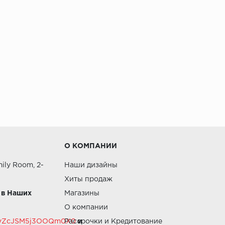
О КОМПАНИИ
ily Room, 2-
Наши дизайны
Хиты продаж
 в Наших
Магазины
О компании
RZvZcJSM5j3OOQm0X0
Рассрочки и Кредитование
и