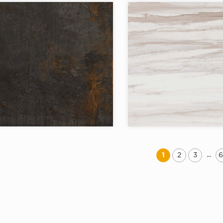
в коллекции:
Товаров в коллекции:
я:
`Патина
Коллекция:
Бренд:
Страна:
в коллекции:
Товаров в коллекции:
...
1
2
3