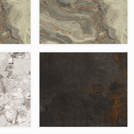
`Инарто
Коллекция:
`Инарто
Бренд:
Страна:
Товаров в коллекции:
`Омбра
Коллекция:
`Патина
Бренд:
Страна: