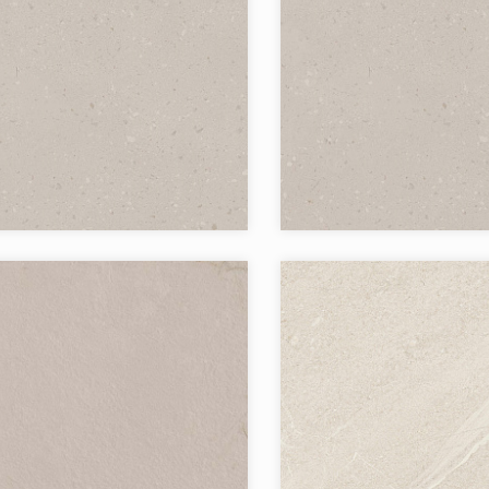
я:
`Астеро
Коллекция:
Бренд:
Страна:
в коллекции:
Товаров в коллекции:
я:
`Браманте
Коллекция: