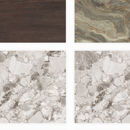
я:
`Даларна
Коллекция:
Бренд:
Страна:
в коллекции:
Товаров в коллекции:
я:
`Омбра
Коллекция:
Бренд:
Страна: