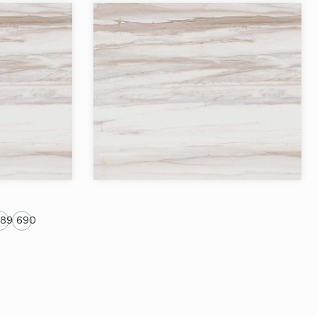
Товаров в коллекции:
`Сальварио
Коллекция:
`Сальварио
Бренд:
Страна:
Товаров в коллекции:
689
690