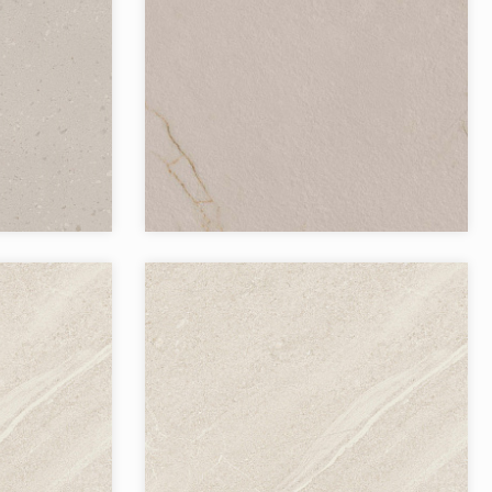
`Астеро
Коллекция:
`Браманте
Бренд:
Страна:
Товаров в коллекции:
`Габбро
Коллекция:
`Габбро