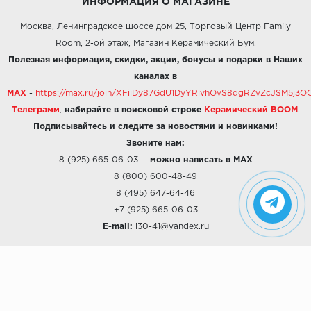
ИНФОРМАЦИЯ О МАГАЗИНЕ
Москва, Ленинградское шоссе дом 25, Торговый Центр Family
Room, 2-ой этаж, Магазин Керамический Бум.
Полезная информация, скидки, акции, бонусы и подарки в Наших
каналах в
MAX
-
https://max.ru/join/XFiiDy87GdU1DyYRlvhOvS8dgRZvZcJSM5j
Телеграмм
,
набирайте в поисковой строке
Керамический BOOM
.
Подписывайтесь и следите за новостями и новинками!
Звоните нам:
8 (925) 665-06-03
-
можно написать в MAX
8 (800) 600-48-49
8 (495) 647-64-46
+7 (925) 665-06-03
E-mail:
i30-41@yandex.ru
О КОМПАНИИ
Наши дизайны
Хиты продаж