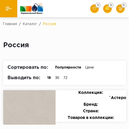
0
0
0
Назад
Главная
/
Каталог
/
Россия
Производители
Россия
Керамическая плитка
Керамогранит
Сортировать по:
Популярности
Цене
Мозаики
Выводить по:
18
36
72
Искусственный камень
Коллекция:
`Астеро
Клинкер
Бренд:
Страна:
Товаров в коллекции: