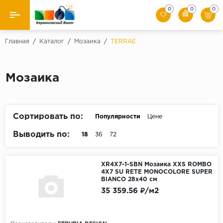
0
0
0
Назад
Главная
/
Каталог
/
Мозаика
/
TERRAE
Производители
Мозаика
Керамическая плитка
Керамогранит
Сортировать по:
Популярности
Цене
Мозаики
Выводить по:
18
36
72
Искусственный камень
XR4X7-1-SBN Мозаика XXS ROMBO
4X7 SU RETE MONOCOLORE SUPER
Клинкер
BIANCO 28x40 см
35 359.56 ₽/м2