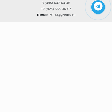
8 (495) 647-64-46
+7 (925) 665-06-03
E-mail:
i30-41@yandex.ru
О КОМПАНИИ
Наши дизайны
Хиты продаж
Магазины
О компании
Рассрочки и Кредитование
Политика конфиденциальности
ПОКУПАТЕЛЯМ
Доставка
Самовывоз
Возврат