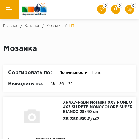
0
0
0
Назад
Главная
/
Каталог
/
Мозаика
/
LIT
Производители
Мозаика
Керамическая плитка
Керамогранит
Сортировать по:
Популярности
Цене
Мозаики
Выводить по:
18
36
72
Искусственный камень
XR4X7-1-SBN Мозаика XXS ROMBO
4X7 SU RETE MONOCOLORE SUPER
Клинкер
BIANCO 28x40 см
35 359.56 ₽/м2