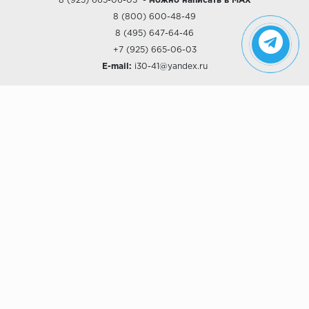
8 (925) 665-06-03
-
можно написать в MAX
8 (800) 600-48-49
8 (495) 647-64-46
+7 (925) 665-06-03
E-mail:
i30-41@yandex.ru
О КОМПАНИИ
Наши дизайны
Хиты продаж
Магазины
О компании
Рассрочки и Кредитование
Политика конфиденциальности
ПОКУПАТЕЛЯМ
Доставка
Самовывоз
Возврат