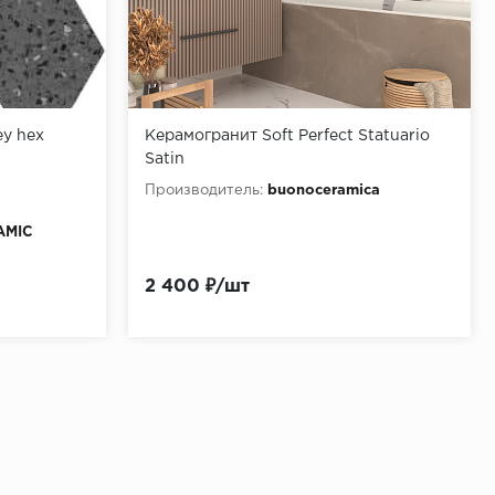
ey hex
Керамогранит Soft Perfect Statuario
Satin
Производитель:
buonoceramica
AMIC
 hex
2 400 ₽/шт