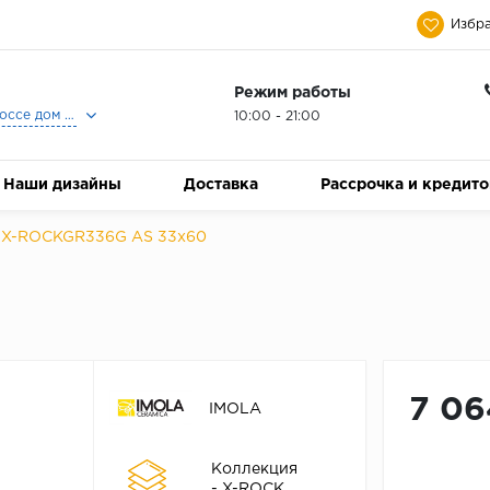
Избра
Режим работы
Москва, Ленинградское шоссе дом 25, Торговый Центр Family Room, 2-ой этаж, Магазин Керамический Бум.
10:00 - 21:00
Наши дизайны
Доставка
Рассрочка и кредит
X-ROCKGR336G AS 33x60
7 06
IMOLA
Коллекция
- X-ROCK