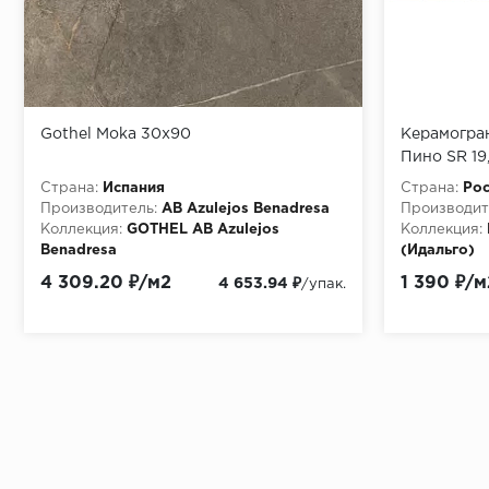
Gothel Moka 30x90
Керамогран
Пино SR 19
Страна:
Испания
Страна:
Рос
Производитель:
AB Azulejos Benadresa
Производит
Коллекция:
GOTHEL AB Azulejos
Коллекция:
Benadresa
(Идальго)
Материала:
Керамическая плитка
Материала:
4 309.20 ₽/м2
1 390 ₽/м
4 653.94 ₽
/упак.