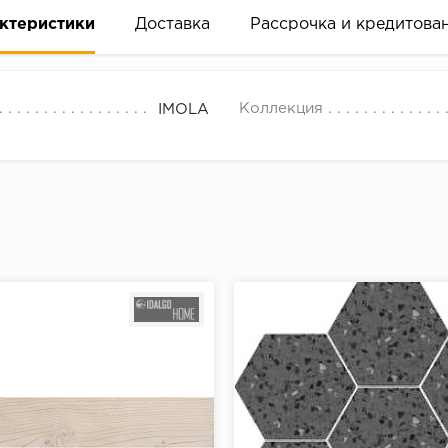
ктеристики
Доставка
Рассрочка и кредитова
Коллекция
IMOLA
вание деньгами
ам за 2 минуты прямо в форме заявки на той же страни
ине, на встрече с представителем или по СМС
рок предоставления рассрочки от 3 до 10 месяцев