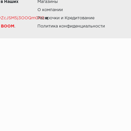
 в Наших
Магазины
О компании
RZvZcJSM5j3OOQm0X0
Рассрочки и Кредитование
и
й BOOM
.
Политика конфиденциальности