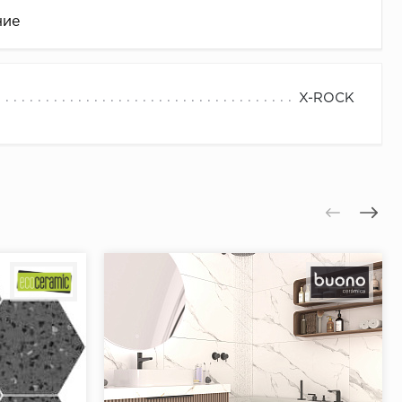
ние
X-ROCK
це