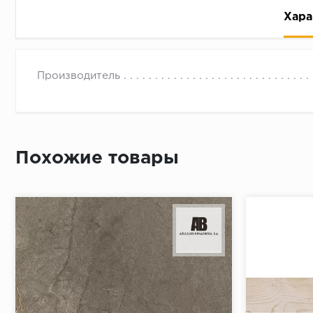
Хара
Производитель
Рассрочка беспроцентная: вы не платите за пользо
Похожие товары
Высокая вероятность одобрения: до 95%
Быстрое рассмотрение: решение от банка придет в
Подписание договора доступным способом: в магаз
Одобрение за 1-2 минуты
Срок предоставления кредита от 3 до 36 месяцев С
Достаточно только паспорта