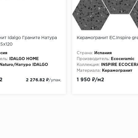
ит Idalgo Граните Натура
Керамогранит EC.Inspire gr
,5x120
сия
Страна:
Испания
ель:
IDALGO HOME
Производитель:
Ecoceramic
Naturo/Натуро IDALGO
Коллекция:
INSPIRE ECOCER
Материала:
Керамогранит
Керамогранит
Особенности:
EC.Inspire grey
2
1 950 ₽/м2
2 276.82 ₽
/упак.