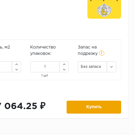
, м2
Количество
Запас на
i
упаковок:
подрезку
Без запаса
1 шт
7 064.25 ₽
Купить