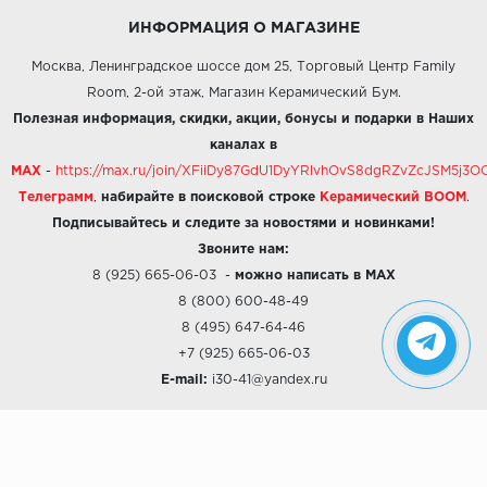
ИНФОРМАЦИЯ О МАГАЗИНЕ
Москва, Ленинградское шоссе дом 25, Торговый Центр Family
Room, 2-ой этаж, Магазин Керамический Бум.
Полезная информация, скидки, акции, бонусы и подарки в Наших
каналах в
MAX
-
https://max.ru/join/XFiiDy87GdU1DyYRlvhOvS8dgRZvZcJSM5j
Телеграмм
,
набирайте в поисковой строке
Керамический BOOM
.
Подписывайтесь и следите за новостями и новинками!
Звоните нам:
8 (925) 665-06-03
-
можно написать в MAX
8 (800) 600-48-49
8 (495) 647-64-46
+7 (925) 665-06-03
E-mail:
i30-41@yandex.ru
О КОМПАНИИ
Наши дизайны
Хиты продаж