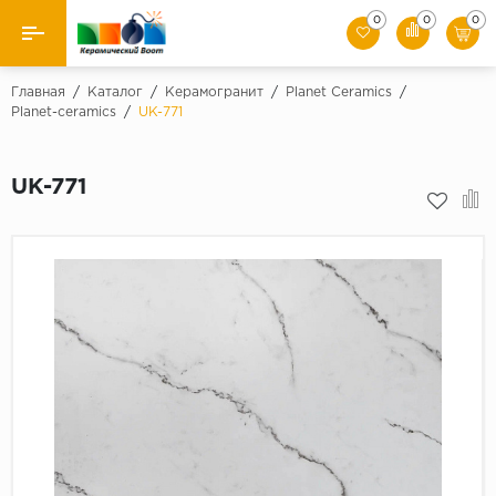
0
0
0
Назад
Главная
/
Каталог
/
Керамогранит
/
Planet Ceramics
/
Planet-ceramics
/
UK-771
Производители
UK-771
Керамическая плитка
Керамогранит
Мозаики
Искусственный камень
Клинкер