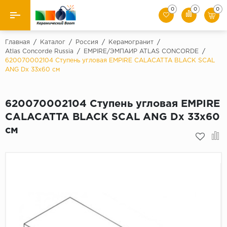
0
0
0
Назад
Главная
/
Каталог
/
Россия
/
Керамогранит
/
Atlas Concorde Russia
/
EMPIRE/ЭМПАИР ATLAS CONCORDE
/
620070002104 Ступень угловая EMPIRE CALACATTA BLACK SCAL
Производители
ANG Dx 33x60 см
Керамическая плитка
620070002104 Ступень угловая EMPIRE
Керамогранит
CALACATTA BLACK SCAL ANG Dx 33x60
см
Мозаики
Искусственный камень
Клинкер