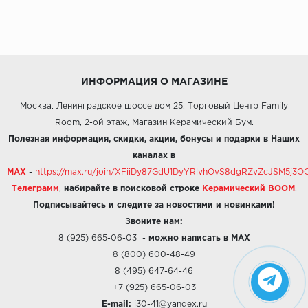
ИНФОРМАЦИЯ О МАГАЗИНЕ
Москва, Ленинградское шоссе дом 25, Торговый Центр Family
Room, 2-ой этаж, Магазин Керамический Бум.
Полезная информация, скидки, акции, бонусы и подарки в Наших
каналах в
MAX
-
https://max.ru/join/XFiiDy87GdU1DyYRlvhOvS8dgRZvZcJSM5j
Телеграмм
,
набирайте в поисковой строке
Керамический BOOM
.
Подписывайтесь и следите за новостями и новинками!
Звоните нам:
8 (925) 665-06-03
-
можно написать в MAX
8 (800) 600-48-49
8 (495) 647-64-46
+7 (925) 665-06-03
E-mail:
i30-41@yandex.ru