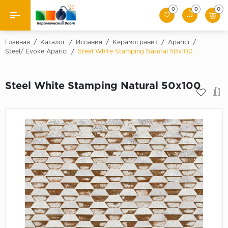
0
0
0
Назад
Главная
/
Каталог
/
Испания
/
Керамогранит
/
Aparici
/
Steel/ Evoke Aparici
/
Steel White Stamping Natural 50x100
Производители
Steel White Stamping Natural 50x100
Керамическая плитка
Керамогранит
Мозаики
Искусственный камень
Клинкер