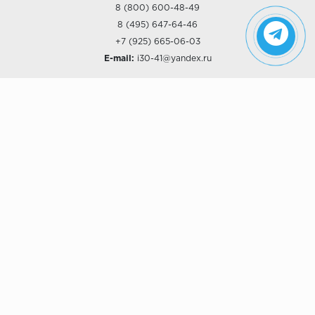
8 (800) 600-48-49
8 (495) 647-64-46
+7 (925) 665-06-03
E-mail:
i30-41@yandex.ru
О КОМПАНИИ
Наши дизайны
Хиты продаж
Магазины
О компании
Рассрочки и Кредитование
Политика конфиденциальности
ПОКУПАТЕЛЯМ
Доставка
Самовывоз
Возврат