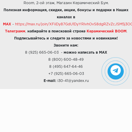
Room, 2-ой этаж, Магазин Керамический Бум.
Полезная информация, скидки, акции, бонусы и подарки в Наших
каналах в
MAX
-
https://max.ru/join/XFiiDy87GdU1DyYRlvhOvS8dgRZvZcJSM5j
Телеграмм
,
набирайте в поисковой строке
Керамический BOOM
.
Подписывайтесь и следите за новостями и новинками!
Звоните нам:
8 (925) 665-06-03
-
можно написать в MAX
8 (800) 600-48-49
8 (495) 647-64-46
+7 (925) 665-06-03
E-mail:
i30-41@yandex.ru
О КОМПАНИИ
Наши дизайны
Хиты продаж
Магазины
О компании
Рассрочки и Кредитование