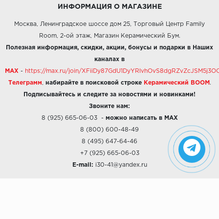
ИНФОРМАЦИЯ О МАГАЗИНЕ
Москва, Ленинградское шоссе дом 25, Торговый Центр Family
Room, 2-ой этаж, Магазин Керамический Бум.
Полезная информация, скидки, акции, бонусы и подарки в Наших
каналах в
MAX
-
https://max.ru/join/XFiiDy87GdU1DyYRlvhOvS8dgRZvZcJSM5j
Телеграмм
,
набирайте в поисковой строке
Керамический BOOM
.
Подписывайтесь и следите за новостями и новинками!
Звоните нам:
8 (925) 665-06-03
-
можно написать в MAX
8 (800) 600-48-49
8 (495) 647-64-46
+7 (925) 665-06-03
E-mail:
i30-41@yandex.ru
О КОМПАНИИ
Наши дизайны
Хиты продаж