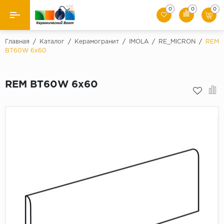
0
0
0
Назад
Главная
/
Каталог
/
Керамогранит
/
IMOLA
/
RE_MICRON
/
REM
BT60W 6x60
Производители
REM BT60W 6x60
Керамическая плитка
Керамогранит
Мозаики
Искусственный камень
Клинкер