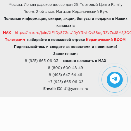
Москва, Ленинградское шоссе дом 25, Торговый Центр Family
Room, 2-ой этаж, Магазин Керамический Бум.
Полезная информация, скидки, акции, бонусы и подарки в Наших
каналах в
MAX
-
https://max.ru/join/XFiiDy87GdU1DyYRlvhOvS8dgRZvZcJSM5j
Телеграмм
,
набирайте в поисковой строке
Керамический BOOM
.
Подписывайтесь и следите за новостями и новинками!
Звоните нам:
8 (925) 665-06-03
-
можно написать в MAX
8 (800) 600-48-49
8 (495) 647-64-46
+7 (925) 665-06-03
E-mail:
i30-41@yandex.ru
О КОМПАНИИ
Наши дизайны
Хиты продаж
Магазины