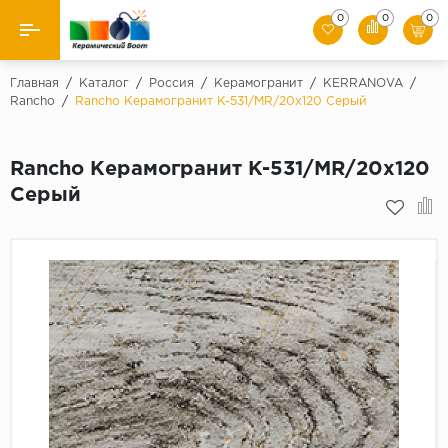
0
0
0
Назад
Главная
/
Каталог
/
Россия
/
Керамогранит
/
KERRANOVA
/
Rancho
/
Rancho Керамогранит K-531/MR/20x120 Серый
Производители
Rancho Керамогранит K-531/MR/20x120
Керамическая плитка
Серый
Керамогранит
Мозаики
Искусственный камень
Клинкер