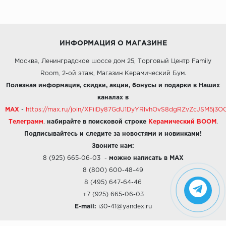
ИНФОРМАЦИЯ О МАГАЗИНЕ
Москва, Ленинградское шоссе дом 25, Торговый Центр Family
Room, 2-ой этаж, Магазин Керамический Бум.
Полезная информация, скидки, акции, бонусы и подарки в Наших
каналах в
MAX
-
https://max.ru/join/XFiiDy87GdU1DyYRlvhOvS8dgRZvZcJSM5j
Телеграмм
,
набирайте в поисковой строке
Керамический BOOM
.
Подписывайтесь и следите за новостями и новинками!
Звоните нам:
8 (925) 665-06-03
-
можно написать в MAX
8 (800) 600-48-49
8 (495) 647-64-46
+7 (925) 665-06-03
E-mail:
i30-41@yandex.ru