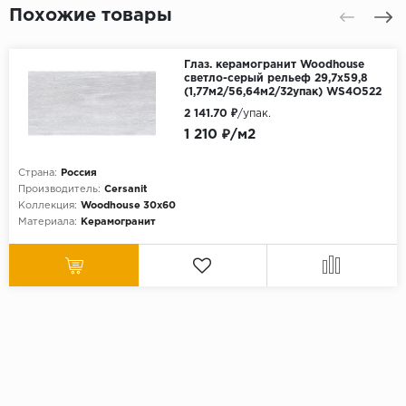
Похожие товары
Глаз. керамогранит Woodhouse
светло-серый рельеф 29,7x59,8
(1,77м2/56,64м2/32упак) WS4O522
2 141.70 ₽
/упак.
1 210 ₽/м2
Страна:
Россия
Производитель:
Cersanit
Коллекция:
Woodhouse 30х60
Материала:
Керамогранит