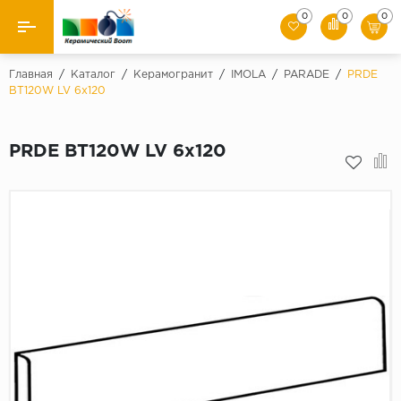
0
0
0
Назад
Главная
/
Каталог
/
Керамогранит
/
IMOLA
/
PARADE
/
PRDE
BT120W LV 6x120
Производители
PRDE BT120W LV 6x120
Керамическая плитка
Керамогранит
Мозаики
Искусственный камень
Клинкер