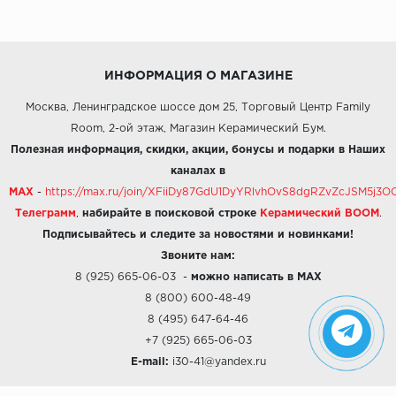
ИНФОРМАЦИЯ О МАГАЗИНЕ
Москва, Ленинградское шоссе дом 25, Торговый Центр Family
Room, 2-ой этаж, Магазин Керамический Бум.
Полезная информация, скидки, акции, бонусы и подарки в Наших
каналах в
MAX
-
https://max.ru/join/XFiiDy87GdU1DyYRlvhOvS8dgRZvZcJSM5j
Телеграмм
,
набирайте в поисковой строке
Керамический BOOM
.
Подписывайтесь и следите за новостями и новинками!
Звоните нам:
8 (925) 665-06-03
-
можно написать в MAX
8 (800) 600-48-49
8 (495) 647-64-46
+7 (925) 665-06-03
E-mail:
i30-41@yandex.ru