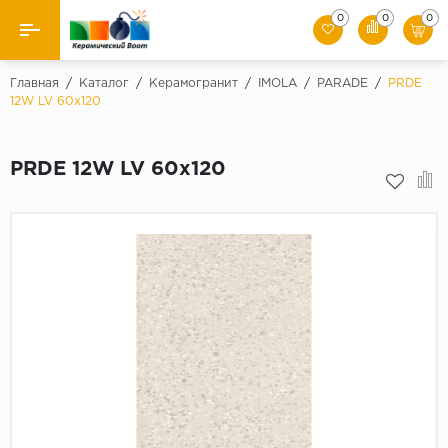
0
0
0
Назад
Главная
/
Каталог
/
Керамогранит
/
IMOLA
/
PARADE
/
PRDE
12W LV 60x120
Производители
PRDE 12W LV 60x120
Керамическая плитка
Керамогранит
Мозаики
Искусственный камень
Клинкер