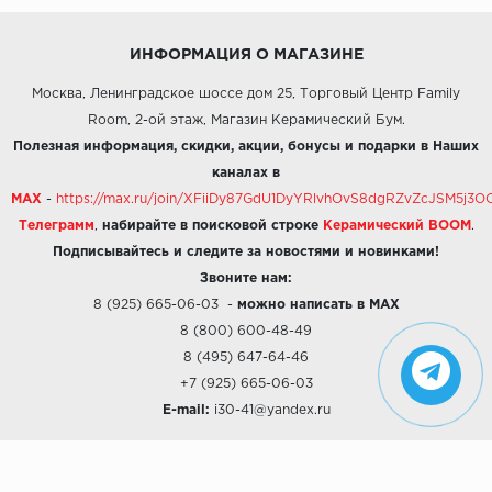
ИНФОРМАЦИЯ О МАГАЗИНЕ
Москва, Ленинградское шоссе дом 25, Торговый Центр Family
Room, 2-ой этаж, Магазин Керамический Бум.
Полезная информация, скидки, акции, бонусы и подарки в Наших
каналах в
MAX
-
https://max.ru/join/XFiiDy87GdU1DyYRlvhOvS8dgRZvZcJSM5j
Телеграмм
,
набирайте в поисковой строке
Керамический BOOM
.
Подписывайтесь и следите за новостями и новинками!
Звоните нам:
8 (925) 665-06-03
-
можно написать в MAX
8 (800) 600-48-49
8 (495) 647-64-46
+7 (925) 665-06-03
E-mail:
i30-41@yandex.ru
О КОМПАНИИ
Наши дизайны