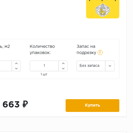
, м2
Количество
Запас на
i
упаковок:
подрезку
Без запаса
1 шт
1 663 ₽
Купить