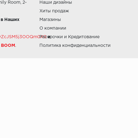
ily Room, 2-
Наши дизайны
Хиты продаж
 в Наших
Магазины
О компании
RZvZcJSM5j3OOQm0X0
Рассрочки и Кредитование
и
й BOOM
.
Политика конфиденциальности