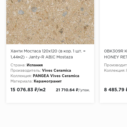
Ханти Мостаса 120x120 (в кор. 1 шт. =
0BK309R К
1,44м2) - Janty-R AB|C Mostaza
HONEY RET
Страна:
Испания
Производит
Производитель:
Vives Ceramica
Коллекция:
Коллекция:
PANGEA Vives Ceramica
Материала:
Керамогранит
15 076.83 ₽/м2
8 485.79 
21 710.64 ₽
/упак.