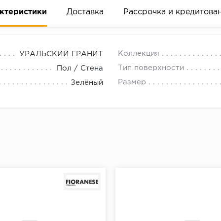
ктеристики
Доставка
Рассрочка и кредитова
Коллекция
УРАЛЬСКИЙ ГРАНИТ
Тип поверхности
Пол / Стена
Размер
Зелёный
вание деньгами
ам за 2 минуты прямо в форме заявки на той же страни
ине, на встрече с представителем или по СМС
рок предоставления рассрочки от 3 до 10 месяцев