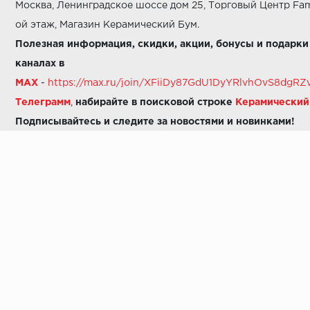
Москва, Ленинградское шоссе дом 25, Торговый Центр Fam
ой этаж, Магазин Керамический Бум.
Полезная информация, скидки, акции, бонусы и подарки
каналах в
MAX
-
https://max.ru/join/XFiiDy87GdU1DyYRlvhOvS8dg
Телеграмм
,
набирайте в поисковой строке
Керамически
Подписывайтесь и следите за новостями и новинками!
Звоните нам:
8 (925) 665-06-03
-
можно написать в MAX
8 (800) 600-48-49
8 (495) 647-64-46
+7 (925) 665-06-03
E-mail:
i30-41@yandex.ru