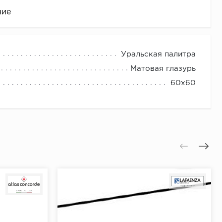
ние
Уральская палитра
Матовая глазурь
60x60
це