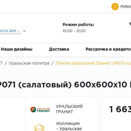
Избра
Режим работы
Москва, Ленинградское шоссе дом 25, Торговый Центр Family Room, 2-ой этаж, Магазин Керамический Бум.
10:00 - 21:00
Наши дизайны
Доставка
Рассрочка и кредит
Т
/
Уральская палитра
/
Плитка Уральский Гранит UP071 (са
071 (салатовый) 600х600х10 M
УРАЛЬСКИЙ
1 66
ГРАНИТ
Коллекция
- Уральская