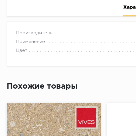
Хара
Производитель
Применение
Цвет
Рассрочка беспроцентная: вы не платите за пользо
Высокая вероятность одобрения: до 95%
Быстрое рассмотрение: решение от банка придет в
Похожие товары
Подписание договора доступным способом: в магаз
Одобрение за 1-2 минуты
Срок предоставления кредита от 3 до 36 месяцев С
Достаточно только паспорта