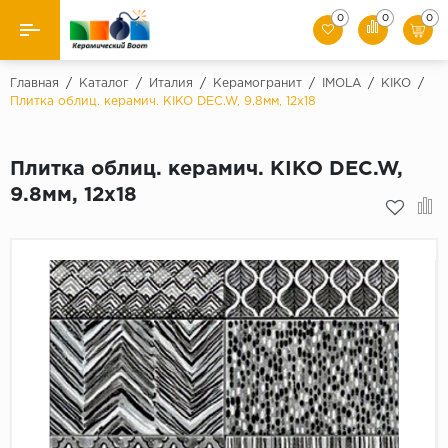
0
0
0
Назад
Главная
/
Каталог
/
Италия
/
Керамогранит
/
IMOLA
/
KIKO
/
Плитка облиц. керамич. KIKO DEC.W, 9.8мм, 12x18
Производители
Плитка облиц. керамич. KIKO DEC.W,
Керамическая плитка
9.8мм, 12x18
Керамогранит
Мозаики
Искусственный камень
Клинкер