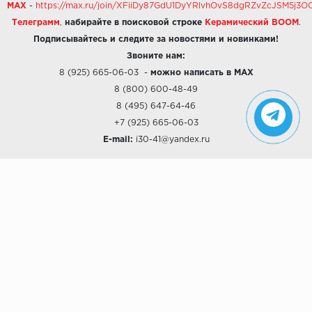
MAX
-
https://max.ru/join/XFiiDy87GdU1DyYRlvhOvS8dgRZvZcJSM5j
Телеграмм
,
набирайте в поисковой строке
Керамический BOOM
.
Подписывайтесь и следите за новостями и новинками!
Звоните нам:
8 (925) 665-06-03
-
можно написать в MAX
8 (800) 600-48-49
8 (495) 647-64-46
+7 (925) 665-06-03
E-mail:
i30-41@yandex.ru
О КОМПАНИИ
Наши дизайны
Хиты продаж
Магазины
О компании
Рассрочки и Кредитование
Политика конфиденциальности
ПОКУПАТЕЛЯМ