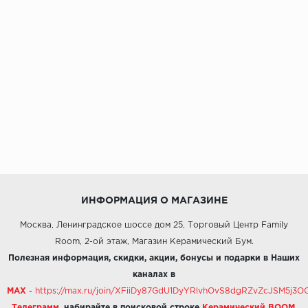
ИНФОРМАЦИЯ О МАГАЗИНЕ
Москва, Ленинградское шоссе дом 25, Торговый Центр Family
Room, 2-ой этаж, Магазин Керамический Бум.
Полезная информация, скидки, акции, бонусы и подарки в Наших
каналах в
MAX
-
https://max.ru/join/XFiiDy87GdU1DyYRlvhOvS8dgRZvZcJSM5j
Телеграмм
,
набирайте в поисковой строке
Керамический BOOM
.