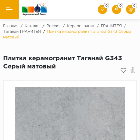
0
0
0
Назад
Главная
/
Каталог
/
Россия
/
Керамогранит
/
ГРАНИТЕЯ
/
Таганай ГРАНИТЕЯ
/
Плитка керамогранит Таганай G343 Серый
матовый
Производители
Керамическая плитка
Плитка керамогранит Таганай G343
Серый матовый
Керамогранит
Мозаики
Искусственный камень
Клинкер