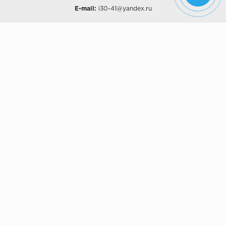
E-mail:
i30-41@yandex.ru
О КОМПАНИИ
Наши дизайны
Хиты продаж
Магазины
О компании
Рассрочки и Кредитование
Политика конфиденциальности
ПОКУПАТЕЛЯМ
Доставка
Самовывоз
Возврат