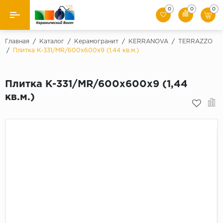
0
0
0
Назад
Главная
/
Каталог
/
Керамогранит
/
KERRANOVA
/
TERRAZZO
/
Плитка K-331/MR/600x600x9 (1,44 кв.м.)
Производители
Плитка K-331/MR/600x600x9 (1,44
Керамическая плитка
кв.м.)
Керамогранит
Мозаики
Искусственный камень
Клинкер