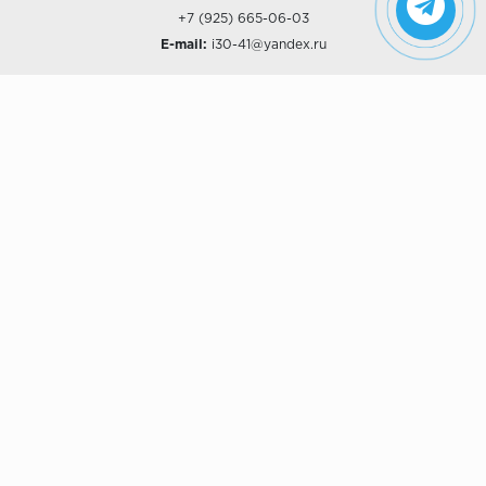
+7 (925) 665-06-03
E-mail:
i30-41@yandex.ru
О КОМПАНИИ
Наши дизайны
Хиты продаж
Магазины
О компании
Рассрочки и Кредитование
Политика конфиденциальности
ПОКУПАТЕЛЯМ
Доставка
Самовывоз
Возврат