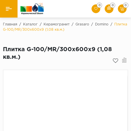
0
0
0
Назад
Главная
/
Каталог
/
Керамогранит
/
Grasaro
/
Domino
/
Плитка
G-100/MR/300x600x9 (1,08 кв.м.)
Производители
Плитка G-100/MR/300x600x9 (1,08
Керамическая плитка
кв.м.)
Керамогранит
Мозаики
Искусственный камень
Клинкер