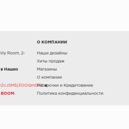
О КОМПАНИИ
ily Room, 2-
Наши дизайны
Хиты продаж
 в Наших
Магазины
О компании
RZvZcJSM5j3OOQm0X0
Рассрочки и Кредитование
и
й BOOM
.
Политика конфиденциальности