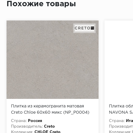
Похожие товары
Плитка из керамогранита матовая
Плитка обл
Creto Chloe 60х60 микс (NР_P0004)
NAVONA SA
120x278 (
Страна:
Россия
Страна:
Ит
Производитель:
Creto
Производит
Коллекция:
CHLOE Creto
Коллекция: