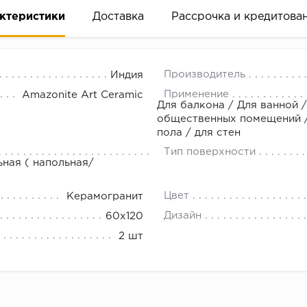
ктеристики
Доставка
Рассрочка и кредитова
Производитель
Индия
Применение
Amazonite Art Ceramic
Для балкона / Для ванной /
общественных помещений / 
пола / для стен
вание деньгами
Тип поверхности
ьная ( напольная/
ам за 2 минуты прямо в форме заявки на той же страни
Цвет
Керамогранит
ине, на встрече с представителем или по СМС
Дизайн
60х120
2 шт
рок предоставления рассрочки от 3 до 10 месяцев