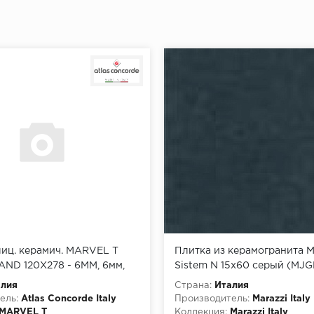
иц. керамич. MARVEL T
Плитка из керамогранита Ma
ND 120X278 - 6MM, 6мм,
Sistem N 15x60 серый (MJG
HCOX)
алия
Страна:
Италия
ель:
Atlas Concorde Italy
Производитель:
Marazzi Italy
MARVEL T
Коллекция:
Marazzi Italy