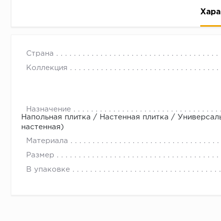
Хара
Страна
Коллекция
Рассрочка беспроцентная: вы не платите за пользо
Назначение
Напольная плитка / Настенная плитка / Универсал
Высокая вероятность одобрения: до 95%
настенная)
Быстрое рассмотрение: решение от банка придет в
Материала
Подписание договора доступным способом: в магаз
Размер
Одобрение за 1-2 минуты
В упаковке
Срок предоставления кредита от 3 до 36 месяцев С
Достаточно только паспорта