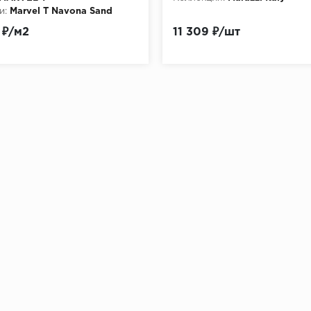
и:
Marvel T Navona Sand
6mm
 ₽/м2
11 309 ₽/шт