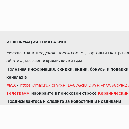
ИНФОРМАЦИЯ О МАГАЗИНЕ
Москва, Ленинградское шоссе дом 25, Торговый Центр Fam
ой этаж, Магазин Керамический Бум.
Полезная информация, скидки, акции, бонусы и подарки
каналах в
MAX
-
https://max.ru/join/XFiiDy87GdU1DyYRlvhOvS8dg
Телеграмм
,
набирайте в поисковой строке
Керамически
Подписывайтесь и следите за новостями и новинками!
Звоните нам:
8 (925) 665-06-03
-
можно написать в MAX
8 (800) 600-48-49