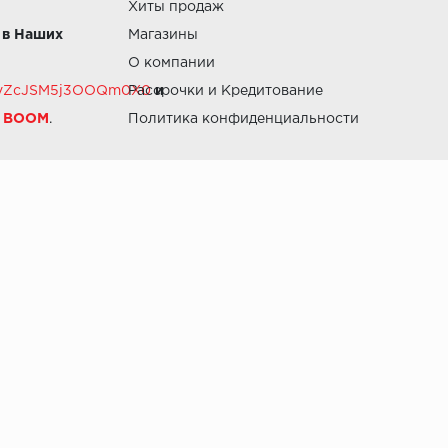
Хиты продаж
 в Наших
Магазины
О компании
RZvZcJSM5j3OOQm0X0
Рассрочки и Кредитование
и
й BOOM
.
Политика конфиденциальности