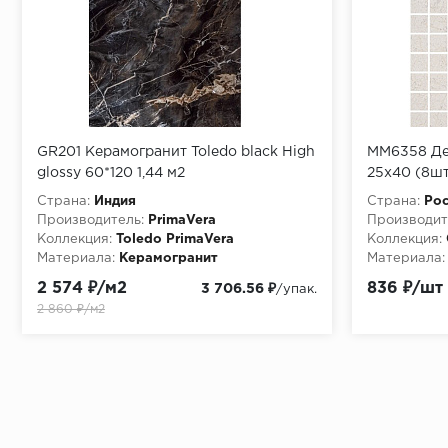
GR201 Керамогранит Toledo black High
MM6358 Де
glossy 60*120 1,44 м2
25х40 (8шт
Страна:
Индия
Страна:
Рос
Производитель:
PrimaVera
Производит
Коллекция:
Toledo PrimaVera
Коллекция:
Материала:
Керамогранит
Материала:
2 574 ₽/м2
836 ₽/шт
3 706.56 ₽
/упак.
2 860 ₽/м2