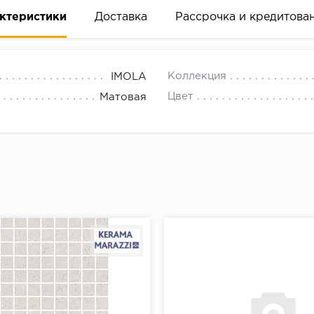
ктеристики
Доставка
Рассрочка и кредитова
Коллекция
IMOLA
Цвет
Матовая
вание деньгами
ам за 2 минуты прямо в форме заявки на той же страни
ине, на встрече с представителем или по СМС
рок предоставления рассрочки от 3 до 10 месяцев