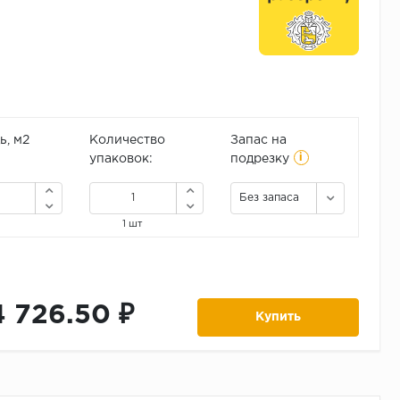
, м2
Количество
Запас на
i
упаковок:
подрезку
Без запаса
1 шт
4 726.50 ₽
Купить