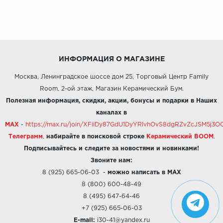
ИНФОРМАЦИЯ О МАГАЗИНЕ
Москва, Ленинградское шоссе дом 25, Торговый Центр Family
Room, 2-ой этаж, Магазин Керамический Бум.
Полезная информация, скидки, акции, бонусы и подарки в Наших
каналах в
MAX
-
https://max.ru/join/XFiiDy87GdU1DyYRlvhOvS8dgRZvZcJSM5j
Телеграмм
,
набирайте в поисковой строке
Керамический BOOM
.
Подписывайтесь и следите за новостями и новинками!
Звоните нам:
8 (925) 665-06-03
-
можно написать в MAX
8 (800) 600-48-49
8 (495) 647-64-46
+7 (925) 665-06-03
E-mail:
i30-41@yandex.ru