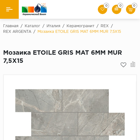
0
0
0
Назад
Главная
/
Каталог
/
Италия
/
Керамогранит
/
REX
/
REX ARGENTA
/
Мозаика ETOILE GRIS MAT 6MM MUR 7,5X15
Производители
Мозаика ETOILE GRIS MAT 6MM MUR
Керамическая плитка
7,5X15
Керамогранит
Мозаики
Искусственный камень
Клинкер