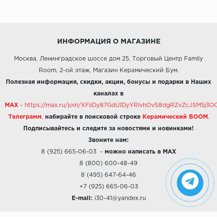
ИНФОРМАЦИЯ О МАГАЗИНЕ
Москва, Ленинградское шоссе дом 25, Торговый Центр Family
Room, 2-ой этаж, Магазин Керамический Бум.
Полезная информация, скидки, акции, бонусы и подарки в Наших
каналах в
MAX
-
https://max.ru/join/XFiiDy87GdU1DyYRlvhOvS8dgRZvZcJSM5j
Телеграмм
,
набирайте в поисковой строке
Керамический BOOM
.
Подписывайтесь и следите за новостями и новинками!
Звоните нам:
8 (925) 665-06-03
-
можно написать в MAX
8 (800) 600-48-49
8 (495) 647-64-46
+7 (925) 665-06-03
E-mail:
i30-41@yandex.ru