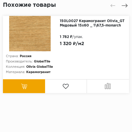
Похожие товары
150L0027 Керамогранит Olivia_GT
Медовый 15x60 _ 1\67,5-monarch
1 782 ₽
/упак.
1 320 ₽/м2
Страна:
Россия
Производитель:
GlobalTile
Коллекция:
Olivia GlobalTile
Материала:
Керамогранит