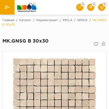
0
0
0
Назад
Главная
/
Каталог
/
Керамогранит
/
IMOLA
/
GENUS
/
MK.GNSG
B 30x30
Производители
MK.GNSG B 30x30
Керамическая плитка
Керамогранит
Мозаики
Искусственный камень
Клинкер