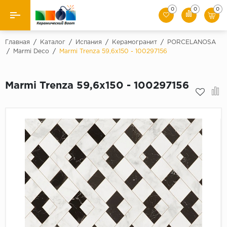
0
0
0
Назад
Главная
/
Каталог
/
Испания
/
Керамогранит
/
PORCELANOSA
/
Marmi Deco
/
Marmi Trenza 59,6x150 - 100297156
Производители
Marmi Trenza 59,6x150 - 100297156
Керамическая плитка
Керамогранит
Мозаики
Искусственный камень
Клинкер