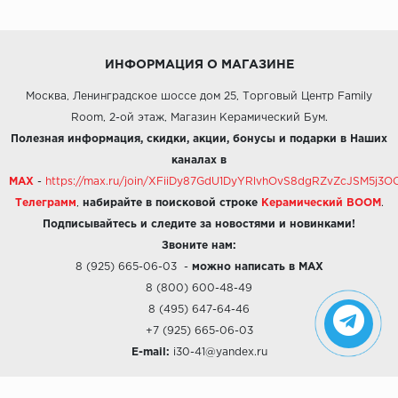
ИНФОРМАЦИЯ О МАГАЗИНЕ
Москва, Ленинградское шоссе дом 25, Торговый Центр Family
Room, 2-ой этаж, Магазин Керамический Бум.
Полезная информация, скидки, акции, бонусы и подарки в Наших
каналах в
MAX
-
https://max.ru/join/XFiiDy87GdU1DyYRlvhOvS8dgRZvZcJSM5j
Телеграмм
,
набирайте в поисковой строке
Керамический BOOM
.
Подписывайтесь и следите за новостями и новинками!
Звоните нам:
8 (925) 665-06-03
-
можно написать в MAX
8 (800) 600-48-49
8 (495) 647-64-46
+7 (925) 665-06-03
E-mail:
i30-41@yandex.ru
О КОМПАНИИ