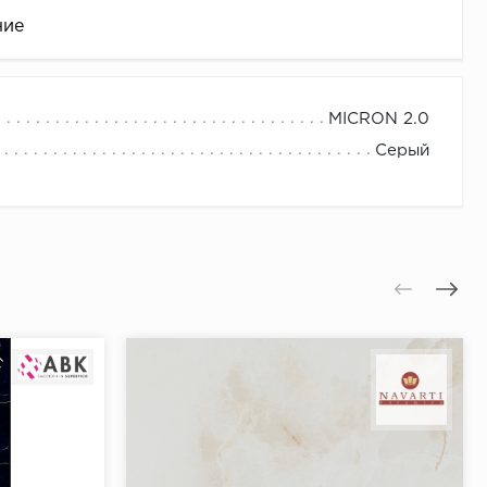
ние
MICRON 2.0
Серый
це