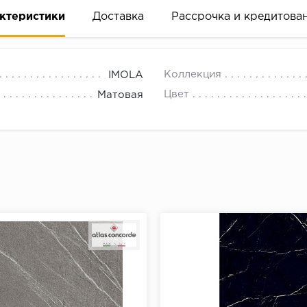
ктеристики
Доставка
Рассрочка и кредитова
Коллекция
IMOLA
Цвет
Матовая
вание деньгами
ам за 2 минуты прямо в форме заявки на той же страни
ине, на встрече с представителем или по СМС
рок предоставления рассрочки от 3 до 10 месяцев