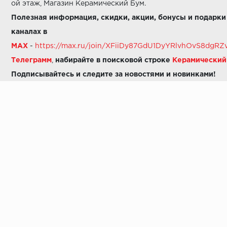
ой этаж, Магазин Керамический Бум.
Полезная информация, скидки, акции, бонусы и подарки
каналах в
MAX
-
https://max.ru/join/XFiiDy87GdU1DyYRlvhOvS8dg
Телеграмм
,
набирайте в поисковой строке
Керамически
Подписывайтесь и следите за новостями и новинками!
Звоните нам:
8 (925) 665-06-03
-
можно написать в MAX
8 (800) 600-48-49
8 (495) 647-64-46
+7 (925) 665-06-03
E-mail:
i30-41@yandex.ru