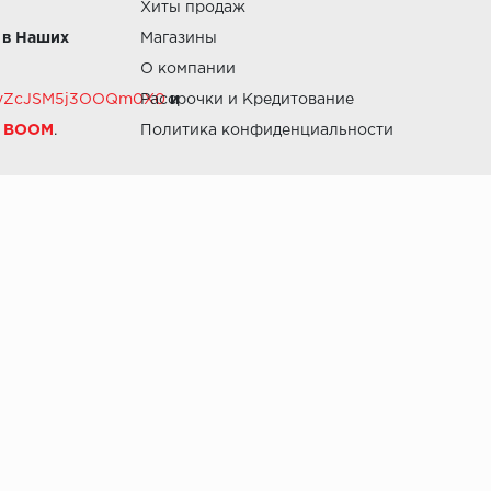
Хиты продаж
 в Наших
Магазины
О компании
RZvZcJSM5j3OOQm0X0
Рассрочки и Кредитование
и
й BOOM
.
Политика конфиденциальности