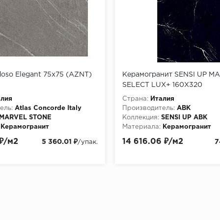
doso Elegant 75x75 (AZNT)
Керамогранит SENSI UP M
SELECT LUX+ 160X320
алия
Страна:
Италия
ель:
Atlas Concorde Italy
Производитель:
ABK
MARVEL STONE
Коллекция:
SENSI UP ABK
Керамогранит
Материала:
Керамогранит
 ₽/м2
14 616.06 ₽/м2
5 360.01 ₽
7
/упак.