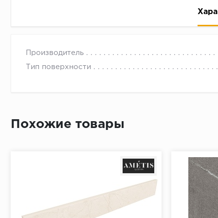
Хара
Производитель
Тип поверхности
Рассрочка беспроцентная: вы не платите за пользо
Высокая вероятность одобрения: до 95%
Похожие товары
Быстрое рассмотрение: решение от банка придет в
Подписание договора доступным способом: в магаз
Одобрение за 1-2 минуты
Срок предоставления кредита от 3 до 36 месяцев С
Достаточно только паспорта