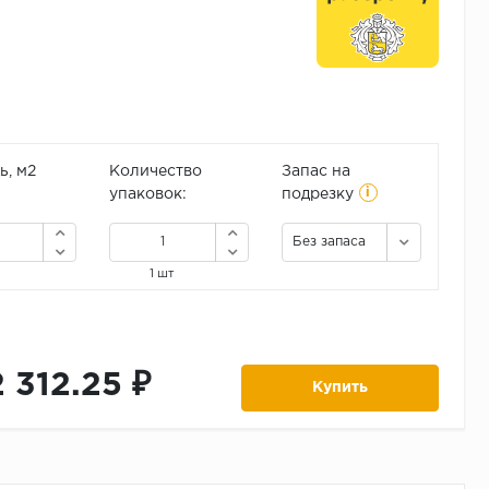
, м2
Количество
Запас на
i
упаковок:
подрезку
Без запаса
1 шт
2 312.25 ₽
Купить