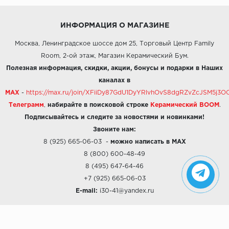
ИНФОРМАЦИЯ О МАГАЗИНЕ
Москва, Ленинградское шоссе дом 25, Торговый Центр Family
Room, 2-ой этаж, Магазин Керамический Бум.
Полезная информация, скидки, акции, бонусы и подарки в Наших
каналах в
MAX
-
https://max.ru/join/XFiiDy87GdU1DyYRlvhOvS8dgRZvZcJSM5j
Телеграмм
,
набирайте в поисковой строке
Керамический BOOM
.
Подписывайтесь и следите за новостями и новинками!
Звоните нам:
8 (925) 665-06-03
-
можно написать в MAX
8 (800) 600-48-49
8 (495) 647-64-46
+7 (925) 665-06-03
E-mail:
i30-41@yandex.ru
О КОМПАНИИ
Наши дизайны