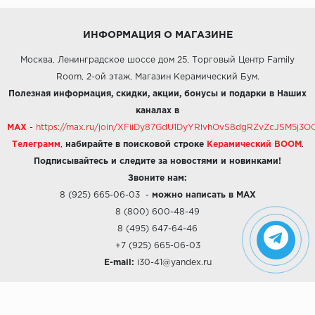
ИНФОРМАЦИЯ О МАГАЗИНЕ
Москва, Ленинградское шоссе дом 25, Торговый Центр Family
Room, 2-ой этаж, Магазин Керамический Бум.
Полезная информация, скидки, акции, бонусы и подарки в Наших
каналах в
MAX
-
https://max.ru/join/XFiiDy87GdU1DyYRlvhOvS8dgRZvZcJSM5j
Телеграмм
,
набирайте в поисковой строке
Керамический BOOM
.
Подписывайтесь и следите за новостями и новинками!
Звоните нам:
8 (925) 665-06-03
-
можно написать в MAX
8 (800) 600-48-49
8 (495) 647-64-46
+7 (925) 665-06-03
E-mail:
i30-41@yandex.ru
О КОМПАНИИ
Наши дизайны