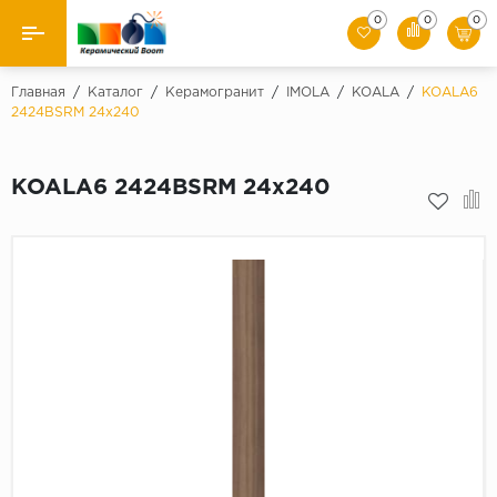
0
0
0
Назад
Главная
/
Каталог
/
Керамогранит
/
IMOLA
/
KOALA
/
KOALA6
2424BSRM 24x240
Производители
KOALA6 2424BSRM 24x240
Керамическая плитка
Керамогранит
Мозаики
Искусственный камень
Клинкер