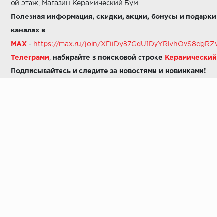
ой этаж, Магазин Керамический Бум.
Полезная информация, скидки, акции, бонусы и подарки
каналах в
MAX
-
https://max.ru/join/XFiiDy87GdU1DyYRlvhOvS8dg
Телеграмм
,
набирайте в поисковой строке
Керамически
Подписывайтесь и следите за новостями и новинками!
Звоните нам:
8 (925) 665-06-03
-
можно написать в MAX
8 (800) 600-48-49
8 (495) 647-64-46
+7 (925) 665-06-03
E-mail:
i30-41@yandex.ru