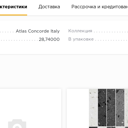
ктеристики
Доставка
Рассрочка и кредитова
Коллекция
Atlas Concorde Italy
В упаковке
28,74000
вание деньгами
ам за 2 минуты прямо в форме заявки на той же страни
ине, на встрече с представителем или по СМС
рок предоставления рассрочки от 3 до 10 месяцев