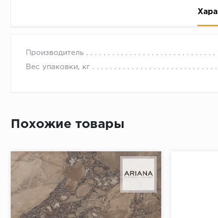
Хара
Производитель
Вес упаковки, кг
Рассрочка беспроцентная: вы не платите за пользо
Высокая вероятность одобрения: до 95%
Похожие товары
Быстрое рассмотрение: решение от банка придет в
Подписание договора доступным способом: в магаз
Одобрение за 1-2 минуты
Срок предоставления кредита от 3 до 36 месяцев С
Достаточно только паспорта