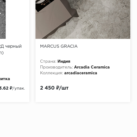
2Д черный
MARCUS GRACIA
п)
Страна:
Индия
Производитель:
Arcadia Ceramica
Коллекция:
arcadiaceramica
литка
2 450 ₽/шт
3.62 ₽
/упак.