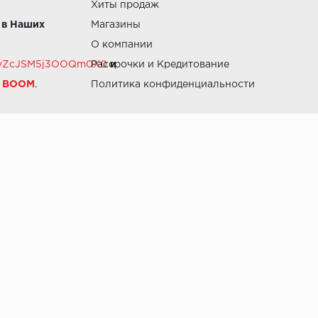
Хиты продаж
 в Наших
Магазины
О компании
RZvZcJSM5j3OOQm0X0
Рассрочки и Кредитование
и
й BOOM
.
Политика конфиденциальности