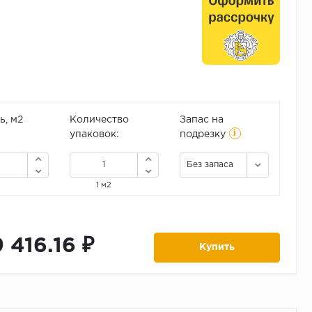
, м2
Количество
Запас на
i
упаковок:
подрезку
Без запаса
1 м2
9 416.16 ₽
Купить