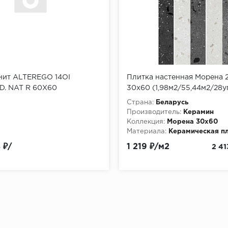
нит ALTEREGO 14OI
Плитка настенная Морена 
D. NAT R 60X60
30х60 (1,98м2/55,44м2/28у
Страна:
Беларусь
Производитель:
Керамин
Коллекция:
Морена 30х60
Материала:
Керамическая п
 ₽/
1 219 ₽/м2
2 41