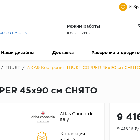
Избра
Режим работы
Москва, Ленинградское шоссе дом 25, Торговый Центр Family Room, 2-ой этаж, Магазин Керамический Бум.
10:00 - 21:00
Наши дизайны
Доставка
Рассрочка и кредит
/
TRUST
/
AKA9 КерГранит TRUST COPPER 45x90 см СНЯТ
PER 45x90 см СНЯТО
Atlas Concorde
9 41
Italy
9 416.16 ₽
Коллекция
- TRUST