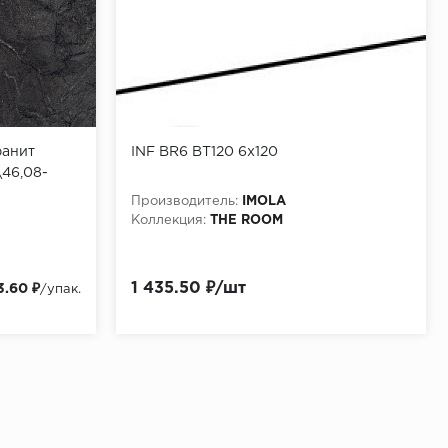
ранит
INF BR6 BT120 6x120
\46,08-
Производитель:
IMOLA
Коллекция:
THE ROOM
1 435.50 ₽/шт
3.60 ₽
/упак.