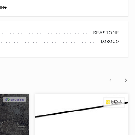
ние
SEASTONE
1,08000
це