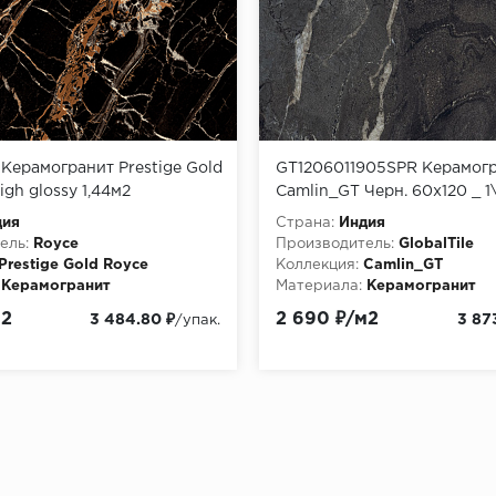
ерамогранит Prestige Gold
GT1206011905SPR Керамог
igh glossy 1,44м2
Camlin_GT Черн. 60x120 _ 1
monarch
дия
Страна:
Индия
ель:
Royce
Производитель:
GlobalTile
Prestige Gold Royce
Коллекция:
Camlin_GT
Керамогранит
Материала:
Керамогранит
м2
2 690 ₽/м2
3 484.80 ₽
3 87
/упак.