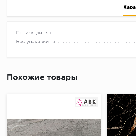
Хара
Производитель
Вес упаковки, кг
Рассрочка беспроцентная: вы не платите за пользо
Высокая вероятность одобрения: до 95%
Похожие товары
Быстрое рассмотрение: решение от банка придет в
Подписание договора доступным способом: в магаз
Одобрение за 1-2 минуты
Срок предоставления кредита от 3 до 36 месяцев С
Достаточно только паспорта