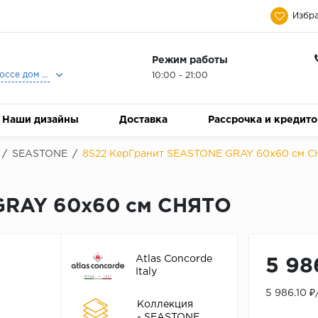
Избра
Режим работы
Москва, Ленинградское шоссе дом 25, Торговый Центр Family Room, 2-ой этаж, Магазин Керамический Бум.
10:00 - 21:00
Наши дизайны
Доставка
Рассрочка и кредит
/
SEASTONE
/
8S22 КерГранит SEASTONE GRAY 60x60 см 
GRAY 60x60 см СНЯТО
Atlas Concorde
5 98
Italy
5 986.10 
Коллекция
- SEASTONE