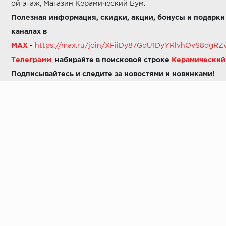
ой этаж, Магазин Керамический Бум.
Полезная информация, скидки, акции, бонусы и подарки
каналах в
MAX
-
https://max.ru/join/XFiiDy87GdU1DyYRlvhOvS8dg
Телеграмм
,
набирайте в поисковой строке
Керамически
Подписывайтесь и следите за новостями и новинками!
Звоните нам:
8 (925) 665-06-03
-
можно написать в MAX
8 (800) 600-48-49
8 (495) 647-64-46
+7 (925) 665-06-03
E-mail:
i30-41@yandex.ru