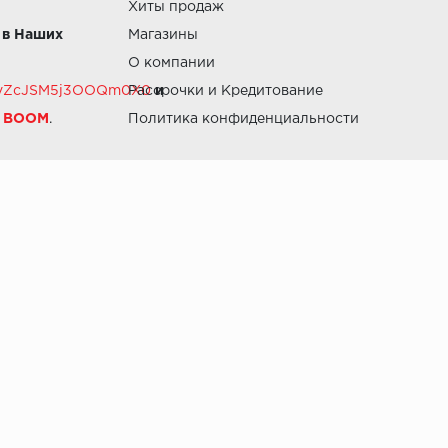
Хиты продаж
 в Наших
Магазины
О компании
RZvZcJSM5j3OOQm0X0
Рассрочки и Кредитование
и
й BOOM
.
Политика конфиденциальности