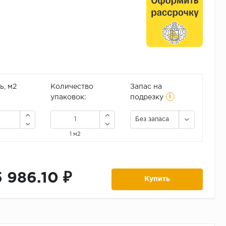
, м2
Количество
Запас на
i
упаковок:
подрезку
Без запаса
1 м2
5 986.10 ₽
Купить