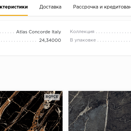
ктеристики
Доставка
Рассрочка и кредитова
Коллекция
Atlas Concorde Italy
В упаковке
24,34000
вание деньгами
ам за 2 минуты прямо в форме заявки на той же страни
ине, на встрече с представителем или по СМС
ROYCE
рок предоставления рассрочки от 3 до 10 месяцев