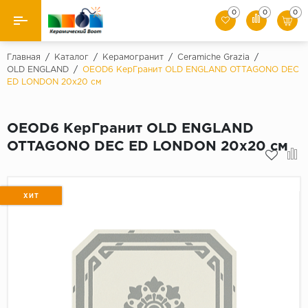
0
0
0
Назад
Главная
/
Каталог
/
Керамогранит
/
Ceramiche Grazia
/
OLD ENGLAND
/
OEOD6 КерГранит OLD ENGLAND OTTAGONO DEC
ED LONDON 20x20 см
Производители
Керамическая плитка
OEOD6 КерГранит OLD ENGLAND
OTTAGONO DEC ED LONDON 20x20 см
Керамогранит
Мозаики
ХИТ
Искусственный камень
Клинкер