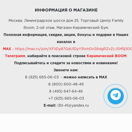
ИНФОРМАЦИЯ О МАГАЗИНЕ
Москва, Ленинградское шоссе дом 25, Торговый Центр Family
Room, 2-ой этаж, Магазин Керамический Бум.
Полезная информация, скидки, акции, бонусы и подарки в Наших
каналах в
MAX
-
https://max.ru/join/XFiiDy87GdU1DyYRlvhOvS8dgRZvZcJSM5j
Телеграмм
,
набирайте в поисковой строке
Керамический BOOM
.
Подписывайтесь и следите за новостями и новинками!
Звоните нам:
8 (925) 665-06-03
-
можно написать в MAX
8 (800) 600-48-49
8 (495) 647-64-46
+7 (925) 665-06-03
E-mail:
i30-41@yandex.ru
О КОМПАНИИ
Наши дизайны