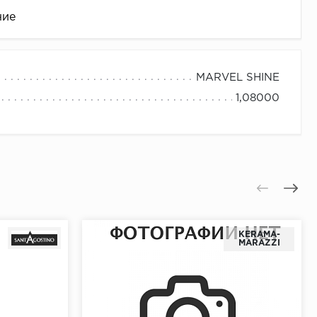
ние
MARVEL SHINE
1,08000
це
KЕRАМА-
МАRАZZI