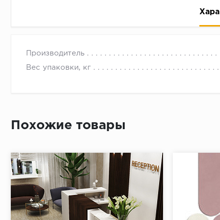
Хара
Производитель
Вес упаковки, кг
Рассрочка беспроцентная: вы не платите за пользо
Высокая вероятность одобрения: до 95%
Похожие товары
Быстрое рассмотрение: решение от банка придет в
Подписание договора доступным способом: в магаз
Одобрение за 1-2 минуты
Срок предоставления кредита от 3 до 36 месяцев С
Достаточно только паспорта