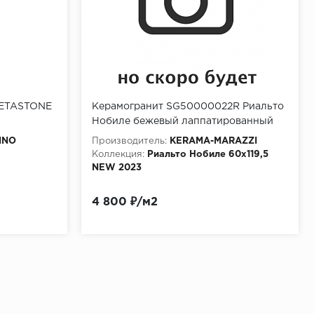
METASTONE
Керамогранит SG50000022R Риальто
Нобиле бежевый лаппатированный
обрезной 60х119,5
INO
Производитель:
KЕRАМА-МАRАZZI
(1,434м2/51,624м2/36уп)
Коллекция:
Риальто Нобиле 60х119,5
NEW 2023
4 800 ₽/м2