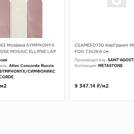
163 Мозаика SYMPHONYX
CSAMEFO730 КерГранит 
OSE MOSAIC ELLIPSE LAP
FOG 7,3x29,6 см
сия
Производитель:
SANT'AGOST
ель:
Atlas Concorde Russia
Коллекция:
METASTONE
SYMPHONYX/СИМФОНИКС
NCORDE
Керамогранит
/м2
9 347.14 ₽/м2