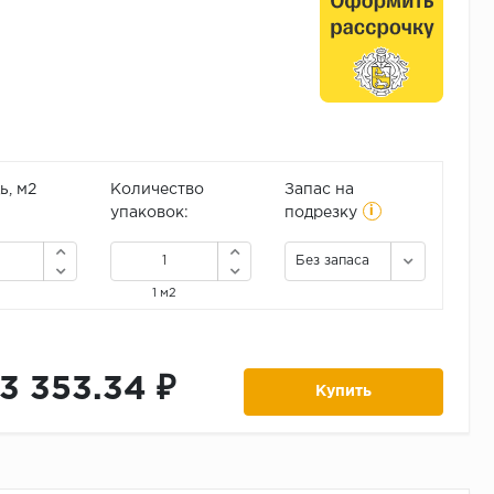
, м2
Количество
Запас на
i
упаковок:
подрезку
Без запаса
1 м2
13 353.34 ₽
Купить