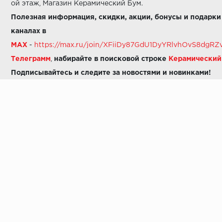
ой этаж, Магазин Керамический Бум.
Полезная информация, скидки, акции, бонусы и подарки
каналах в
MAX
-
https://max.ru/join/XFiiDy87GdU1DyYRlvhOvS8dg
Телеграмм
,
набирайте в поисковой строке
Керамически
Подписывайтесь и следите за новостями и новинками!
Звоните нам:
8 (925) 665-06-03
-
можно написать в MAX
8 (800) 600-48-49
8 (495) 647-64-46
+7 (925) 665-06-03
E-mail:
i30-41@yandex.ru