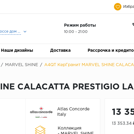
Избра
Режим работы
Москва, Ленинградское шоссе дом 25, Торговый Центр Family Room, 2-ой этаж, Магазин Керамический Бум.
10:00 - 21:00
Наши дизайны
Доставка
Рассрочка и кредит
/
MARVEL SHINE
/
A4QT КерГранит MARVEL SHINE CALACAT
INE CALACATTA PRESTIGIO LA
Atlas Concorde
13 3
Italy
13 353.34
Коллекция
- MARVEL SHINE