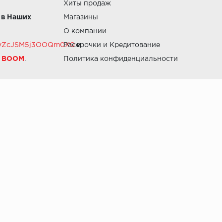
Хиты продаж
 в Наших
Магазины
О компании
RZvZcJSM5j3OOQm0X0
Рассрочки и Кредитование
и
й BOOM
.
Политика конфиденциальности