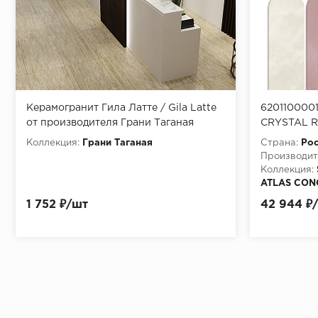
Керамогранит Гила Латте / Gila Latte
620110000
от производителя Грани Таганая
CRYSTAL R
56x23,5 см
Коллекция:
Грани Таганая
Страна:
Рос
Производит
Коллекция:
ATLAS CO
Материала:
1 752 ₽/шт
42 944 ₽