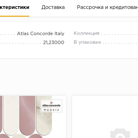
ктеристики
Доставка
Рассрочка и кредитова
Коллекция
Atlas Concorde Italy
В упаковке
21,23000
вание деньгами
ам за 2 минуты прямо в форме заявки на той же страни
ине, на встрече с представителем или по СМС
рок предоставления рассрочки от 3 до 10 месяцев