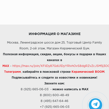
ИНФОРМАЦИЯ О МАГАЗИНЕ
Москва, Ленинградское шоссе дом 25, Торговый Центр Family
Room, 2-ой этаж, Магазин Керамический Бум.
Полезная информация, скидки, акции, бонусы и подарки в Наших
каналах в
MAX
-
https://max.ru/join/XFiiDy87GdU1DyYRlvhOvS8dgRZvZcJSM5j
Телеграмм
,
набирайте в поисковой строке
Керамический BOOM
.
Подписывайтесь и следите за новостями и новинками!
Звоните нам:
8 (925) 665-06-03
-
можно написать в MAX
8 (800) 600-48-49
8 (495) 647-64-46
+7 (925) 665-06-03