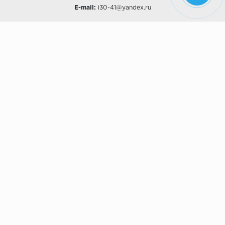
E-mail:
i30-41@yandex.ru
О КОМПАНИИ
Наши дизайны
Хиты продаж
Магазины
О компании
Рассрочки и Кредитование
Политика конфиденциальности
ПОКУПАТЕЛЯМ
Доставка
Самовывоз
Возврат