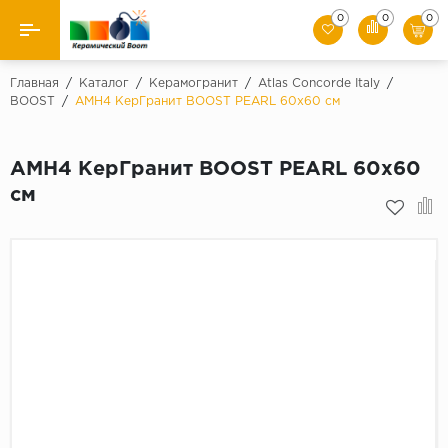
0
0
0
Назад
Главная
/
Каталог
/
Керамогранит
/
Atlas Concorde Italy
/
BOOST
/
AMH4 КерГранит BOOST PEARL 60x60 см
Производители
AMH4 КерГранит BOOST PEARL 60x60
Керамическая плитка
см
Керамогранит
Мозаики
Искусственный камень
Клинкер