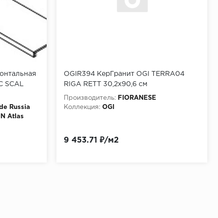
онтальная
OGIR394 КерГранит OGI TERRA04
C SCAL
RIGA RETT 30,2x90,6 см
Производитель:
FIORANESE
de Russia
Коллекция:
OGI
N Atlas
9 453.71 ₽/м2