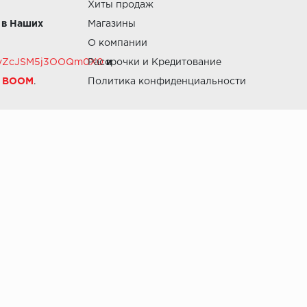
Хиты продаж
 в Наших
Магазины
О компании
RZvZcJSM5j3OOQm0X0
Рассрочки и Кредитование
и
й BOOM
.
Политика конфиденциальности