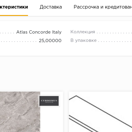
ктеристики
Доставка
Рассрочка и кредитова
Коллекция
Atlas Concorde Italy
В упаковке
25,00000
вание деньгами
ам за 2 минуты прямо в форме заявки на той же страни
ине, на встрече с представителем или по СМС
рок предоставления рассрочки от 3 до 10 месяцев