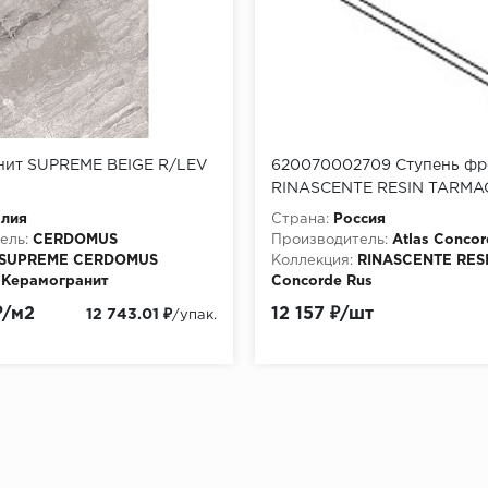
нит SUPREME BEIGE R/LEV
620070002709 Ступень фр
RINASCENTE RESIN TARMA
FRONT 33x160 см
алия
Страна:
Россия
ель:
CERDOMUS
Производитель:
Atlas Concor
SUPREME CERDOMUS
Коллекция:
RINASCENTE RESI
Керамогранит
Concorde Rus
Материала:
Керамогранит
₽/м2
12 157 ₽/шт
12 743.01 ₽
/упак.