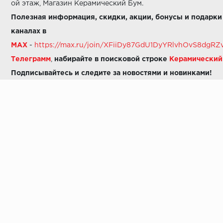
ой этаж, Магазин Керамический Бум.
Полезная информация, скидки, акции, бонусы и подарки
каналах в
MAX
-
https://max.ru/join/XFiiDy87GdU1DyYRlvhOvS8dg
Телеграмм
,
набирайте в поисковой строке
Керамически
Подписывайтесь и следите за новостями и новинками!
Звоните нам:
8 (925) 665-06-03
-
можно написать в MAX
8 (800) 600-48-49
8 (495) 647-64-46
+7 (925) 665-06-03
E-mail:
i30-41@yandex.ru