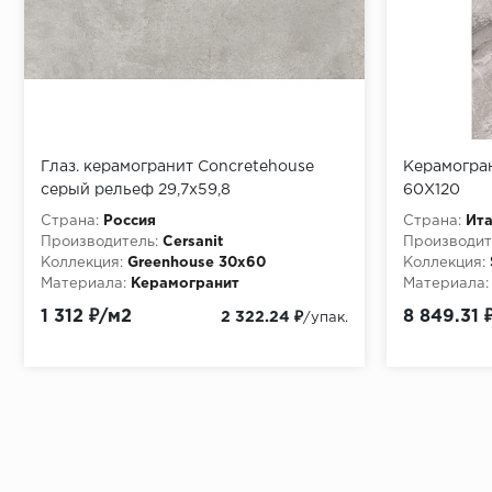
Глаз. керамогранит Concretehouse
Керамогра
серый рельеф 29,7x59,8
60X120
(1,776м2/56,832м2/32упак) A16541
Страна:
Россия
Страна:
Ит
Производитель:
Cersanit
Производит
Коллекция:
Greenhouse 30х60
Коллекция:
Материала:
Керамогранит
Материала:
1 312 ₽/м2
8 849.31 
2 322.24 ₽
/упак.