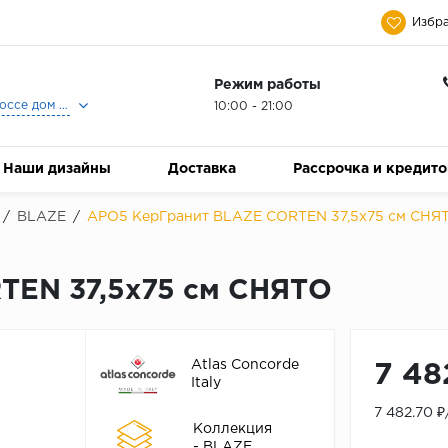
Избра
Режим работы
Москва, Ленинградское шоссе дом 25, Торговый Центр Family Room, 2-ой этаж, Магазин Керамический Бум.
10:00 - 21:00
Наши дизайны
Доставка
Рассрочка и кредит
/
BLAZE
/
APO5 КерГранит BLAZE CORTEN 37,5x75 см СНЯ
TEN 37,5x75 см СНЯТО
Atlas Concorde
7 48
Italy
7 482.70 
Коллекция
- BLAZE