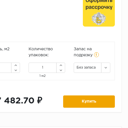
, м2
Количество
Запас на
i
упаковок:
подрезку
Без запаса
1 м2
7 482.70 ₽
Купить