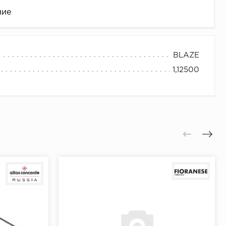
ние
BLAZE
1,12500
це