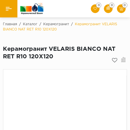
0
0
0
Назад
Главная
/
Каталог
/
Керамогранит
/
Керамогранит VELARIS
BIANCO NAT RET R10 120X120
Производители
Керамогранит VELARIS BIANCO NAT
Керамическая плитка
RET R10 120X120
Керамогранит
Мозаики
Искусственный камень
Клинкер