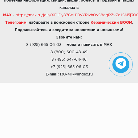
Полезная информация, скидки, акции, бонусы и подарки в Наших
каналах в
MAX
-
https://max.ru/join/XFiiDy87GdU1DyYRlvhOvS8dgRZvZcJSM5j
Телеграмм
,
набирайте в поисковой строке
Керамический BOOM
.
Подписывайтесь и следите за новостями и новинками!
Звоните нам:
8 (925) 665-06-03
-
можно написать в MAX
8 (800) 600-48-49
8 (495) 647-64-46
+7 (925) 665-06-03
E-mail:
i30-41@yandex.ru
О КОМПАНИИ
Наши дизайны
Хиты продаж
Магазины
О компании
Рассрочки и Кредитование
Политика конфиденциальности